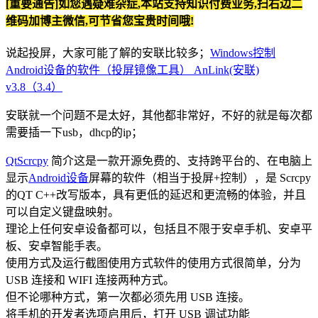
[重要通告]如您遇疑难杂症,本站支持知识付费业务,扫右边二
维码加博主微信,可节省您宝贵时间哦!
说起投屏，大家可能了解的安联比较多；
Windows控制
Android设备的软件（投屏镜像工具） AnLink(安联)
v3.8（3.4）
安联就一个问题不是太好，其他都非常好，不好的就是每次都
需要插一下usb，dhcp的ip；
QtScrcpy
简介这是一款开源免费的、支持跨平台的、在电脑上
显示
Android设备
屏幕的软件（相当于投屏+控制），是 Scrcpy
的QT C++改写版本，具有更低的延迟和更流畅的体验，并且
可以自定义键盘映射。
理论上任何安卓设备都可以，包括且不限于安卓手机、安卓平
板、安卓智能手表。
使用方式及运行截图使用方式软件的使用方式很简单，分为
USB 连接和 WIFI 连接两种方式。
但不论哪种方式，第一次都必须先用 USB 连接。
将手机的开发者选项启用后，打开 USB 调试功能