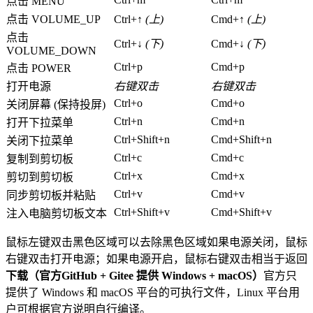
点击 MENU
点击 VOLUME_UP
Ctrl+↑
(上)
Cmd+↑
(上)
点击
Ctrl+↓
(下)
Cmd+↓
(下)
VOLUME_DOWN
Ctrl+p
Cmd+p
点击 POWER
打开电源
右键双击
右键双击
Ctrl+o
Cmd+o
关闭屏幕 (保持投屏)
Ctrl+n
Cmd+n
打开下拉菜单
Ctrl+Shift+n
Cmd+Shift+n
关闭下拉菜单
Ctrl+c
Cmd+c
复制到剪切板
Ctrl+x
Cmd+x
剪切到剪切板
Ctrl+v
Cmd+v
同步剪切板并粘贴
Ctrl+Shift+v
Cmd+Shift+v
注入电脑剪切板文本
鼠标左键双击黑色区域可以去除黑色区域如果电源关闭，鼠标
右键双击打开电源；如果电源开启，鼠标右键双击相当于返回
下载（官方GitHub + Gitee 提供 Windows + macOS）
官方只
提供了 Windows 和 macOS 平台的可执行文件，Linux 平台用
户可根据官方说明自行编译。