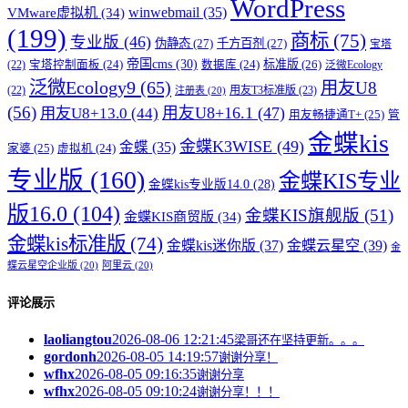
WordPress
winwebmail
(35)
VMware虚拟机
(34)
(199)
商标
(75)
专业版
(46)
伪静态
(27)
千方百剂
(27)
宝塔
帝国cms
(30)
标准版
(26)
宝塔控制面板
(24)
数据库
(24)
(22)
泛微Ecology
泛微Ecology9
(65)
用友U8
用友T3标准版
(23)
(22)
注册表
(20)
(56)
用友U8+16.1
(47)
用友U8+13.0
(44)
用友畅捷通T+
(25)
管
金蝶kis
金蝶K3WISE
(49)
金蝶
(35)
家婆
(25)
虚拟机
(24)
专业版
(160)
金蝶KIS专业
金蝶kis专业版14.0
(28)
版16.0
(104)
金蝶KIS旗舰版
(51)
金蝶KIS商贸版
(34)
金蝶kis标准版
(74)
金蝶kis迷你版
(37)
金蝶云星空
(39)
金
蝶云星空企业版
(20)
阿里云
(20)
评论展示
laoliangtou
2026-08-06 12:21:45
梁哥还在坚持更新。。。
gordonh
2026-08-05 14:19:57
谢谢分享！
wfhx
2026-08-05 09:16:35
谢谢分享
wfhx
2026-08-05 09:10:24
谢谢分享！！！