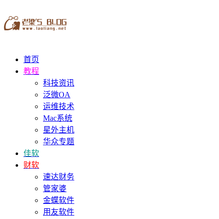
首页
教程
科技资讯
泛微OA
运维技术
Mac系统
星外主机
华众专题
佳软
财软
速达财务
管家婆
金蝶软件
用友软件