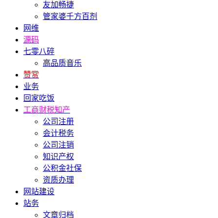
友加畅捷
管家婆千方百剂
网维
源码
七零八碎
高品质音乐
赞赏
业务
回家吃饭
工商财税知产
公司注册
会计税务
公司注销
知识产权
公积金社保
资质办理
网站建设
站务
文章归档