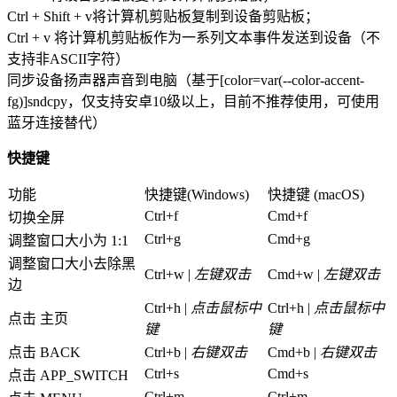
Ctrl + Shift + v将计算机剪贴板复制到设备剪贴板；
Ctrl + v 将计算机剪贴板作为一系列文本事件发送到设备（不
支持非ASCII字符）
同步设备扬声器声音到电脑（基于[color=var(--color-accent-
fg)]sndcpy，仅支持安卓10级以上，目前不推荐使用，可使用
蓝牙连接替代）
快捷键
功能
快捷键(Windows)
快捷键 (macOS)
Ctrl+f
Cmd+f
切换全屏
Ctrl+g
Cmd+g
调整窗口大小为 1:1
调整窗口大小去除黑
Ctrl+w |
左键双击
Cmd+w |
左键双击
边
Ctrl+h |
点击鼠标中
Ctrl+h |
点击鼠标中
点击 主页
键
键
点击 BACK
Ctrl+b |
右键双击
Cmd+b |
右键双击
Ctrl+s
Cmd+s
点击 APP_SWITCH
Ctrl+m
Ctrl+m