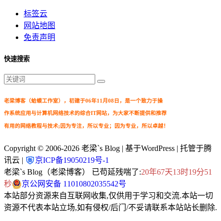
标签云
网站地图
免责声明
快速搜索
老梁博客（蛤蟆工作室），初建于06年11月08日，是一个致力于操
作系统应用与计算机网络技术的综合IT网站，为大家不断提供和推荐
有用的网络教程与技术;因为专注，所以专业；因为专业，所以卓越！
Copyright © 2006-2026
老梁`s Blog
| 基于WordPress | 托管于腾
讯云 |
京ICP备19050219号-1
老梁`s Blog（老梁博客） 已苟延残喘了:
20年67天13时19分53
秒
京公网安备 11010802035542号
本站部分资源来自互联网收集,仅供用于学习和交流.本站一切
资源不代表本站立场,如有侵权/后门/不妥请联系本站站长删除.