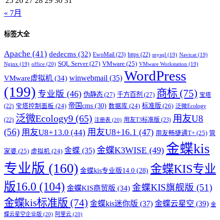
25
26
27
28
29
30
31
« 7月
标签大全
Apache
(41)
dedecms
(32)
EwoMail
(23)
https
(22)
mysql
(19)
Navicat
(19)
SQL Server
(27)
VMware
(25)
office
(20)
Nginx
(19)
VMware Workstation
(19)
WordPress
winwebmail
(35)
VMware虚拟机
(34)
(199)
商标
(75)
专业版
(46)
伪静态
(27)
千方百剂
(27)
宝塔
帝国cms
(30)
标准版
(26)
宝塔控制面板
(24)
数据库
(24)
(22)
泛微Ecology
泛微Ecology9
(65)
用友U8
用友T3标准版
(23)
(22)
注册表
(20)
(56)
用友U8+16.1
(47)
用友U8+13.0
(44)
用友畅捷通T+
(25)
管
金蝶kis
金蝶K3WISE
(49)
金蝶
(35)
家婆
(25)
虚拟机
(24)
专业版
(160)
金蝶KIS专业
金蝶kis专业版14.0
(28)
版16.0
(104)
金蝶KIS旗舰版
(51)
金蝶KIS商贸版
(34)
金蝶kis标准版
(74)
金蝶kis迷你版
(37)
金蝶云星空
(39)
金
蝶云星空企业版
(20)
阿里云
(20)