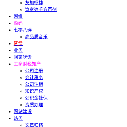
友加畅捷
管家婆千方百剂
网维
源码
七零八碎
高品质音乐
赞赏
业务
回家吃饭
工商财税知产
公司注册
会计税务
公司注销
知识产权
公积金社保
资质办理
网站建设
站务
文章归档