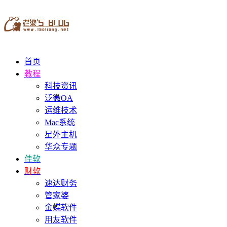
首页
教程
科技资讯
泛微OA
运维技术
Mac系统
星外主机
华众专题
佳软
财软
速达财务
管家婆
金蝶软件
用友软件