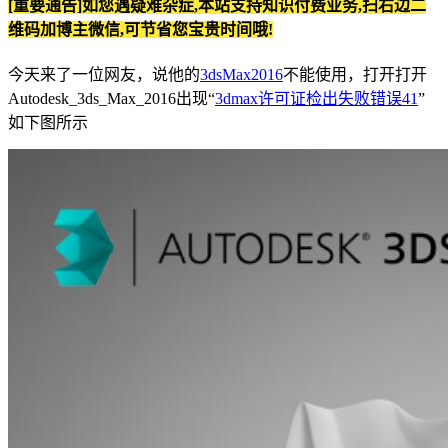
[重要通告]如您遇疑难杂症,本站支持知识付费业务,扫右边二
维码加博主微信,可节省您宝贵时间哦!
今天来了一位网友，说他的
3dsMax2016
不能使用，打开打开
Autodesk_3ds_Max_2016出现“
3dmax许可证检出失败错误41
”
如下图所示