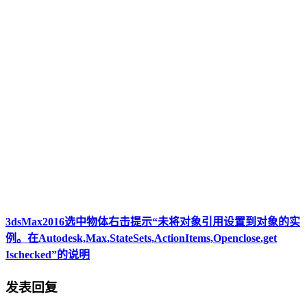
3dsMax2016选中物体右击提示“未将对象引用设置到对象的实
例。在Autodesk,Max,StateSets,ActionItems,Openclose.get
Ischecked”的说明
发表回复