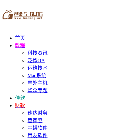
首页
教程
科技资讯
泛微OA
运维技术
Mac系统
星外主机
华众专题
佳软
财软
速达财务
管家婆
金蝶软件
用友软件