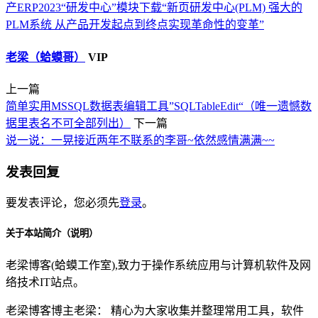
产ERP2023“研发中心”模块下载“新页研发中心(PLM) 强大的
PLM系统 从产品开发起点到终点实现革命性的变革”
老梁（蛤蟆哥）
VIP
上一篇
简单实用MSSQL数据表编辑工具”SQLTableEdit“（唯一遗憾数
据里表名不可全部列出）
下一篇
说一说：一晃接近两年不联系的李哥~依然感情满满~~
发表回复
要发表评论，您必须先
登录
。
关于本站简介（说明）
老梁博客(蛤蟆工作室),致力于操作系统应用与计算机软件及网
络技术IT站点。
老梁博客博主老梁： 精心为大家收集并整理常用工具，软件