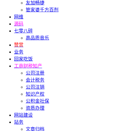
友加畅捷
管家婆千方百剂
网维
源码
七零八碎
高品质音乐
赞赏
业务
回家吃饭
工商财税知产
公司注册
会计税务
公司注销
知识产权
公积金社保
资质办理
网站建设
站务
文章归档