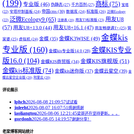
(199)
商标
(75)
专业版
(46)
伪静态
(27)
千方百剂
(27)
宝塔
帝国cms
(30)
标准版
(26)
宝塔控制面板
(24)
数据库
(24)
(22)
泛微Ecology
泛微Ecology9
(65)
用友U8
用友T3标准版
(23)
(22)
注册表
(20)
(57)
用友U8+16.1
(47)
用友U8+13.0
(44)
用友畅捷通T+
(25)
管
金蝶kis
金蝶K3WISE
(49)
金蝶
(35)
家婆
(25)
虚拟机
(24)
专业版
(160)
金蝶KIS专业
金蝶kis专业版14.0
(28)
版16.0
(104)
金蝶KIS旗舰版
(51)
金蝶KIS商贸版
(34)
金蝶kis标准版
(74)
金蝶kis迷你版
(37)
金蝶云星空
(39)
金
蝶云星空企业版
(20)
阿里云
(20)
评论展示
lphch
2026-08-08 21:09:57
试试看
jnleeht
2026-08-07 16:07:51
感谢感谢
laoliangtou
2026-08-06 12:21:45
梁哥还在坚持更新。。。
gordonh
2026-08-05 14:19:57
谢谢分享！
老梁博客网站统计