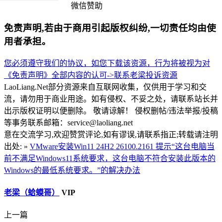
微信赞助
免责声明,若由于商用引起版权纠纷,一切责任均由使
用者承担。
您必须遵守我们的协议，如您下载该资源，行为将被视为对
《免责声明》全部内容的认可->
联系老梁
投诉资源
LaoLiang.Net部分资源来自互联网收集，仅供用于学习和交
流，请勿用于商业用途。如有侵权、不妥之处，请联系站长并
出示版权证明以便删除。 敬请谅解！ 侵权删帖/违法举报/投稿
等事务联系邮箱：service@laoliang.net
意在交流学习,欢迎赞赏评论,如有谬误,请联系指正;转载请注明
出处: »
VMware安装Win11 24H2 26100.2161 提示“这台电脑当
前不满足Windows11系统要求，这台电脑不符合安装此版本的
Windows的最低系统要求。”的解决办法
老梁（蛤蟆哥）
VIP
上一篇