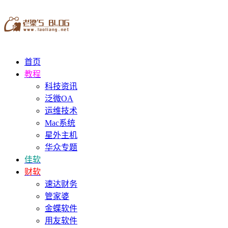
首页
教程
科技资讯
泛微OA
运维技术
Mac系统
星外主机
华众专题
佳软
财软
速达财务
管家婆
金蝶软件
用友软件