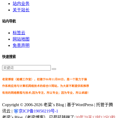
站内业务
关于站长
站内导航
标签云
网站地图
免责声明
快速搜索
老梁博客（蛤蟆工作室），初建于06年11月08日，是一个致力于操
作系统应用与计算机网络技术的综合IT网站，为大家不断提供和推荐
有用的网络教程与技术;因为专注，所以专业；因为专业，所以卓越！
Copyright © 2006-2026
老梁`s Blog
| 基于WordPress | 托管于腾
讯云 |
京ICP备19050219号-1
老梁`s Blog（老梁博客） 已苟延残喘了:
20年70天12时12分4秒