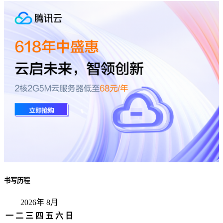
书写历程
2026年 8月
一
二
三
四
五
六
日