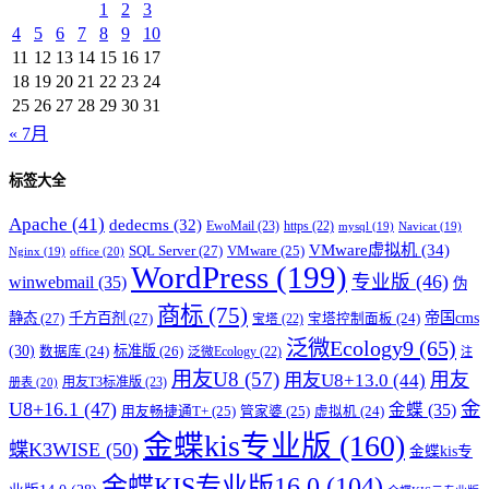
1
2
3
4
5
6
7
8
9
10
11
12
13
14
15
16
17
18
19
20
21
22
23
24
25
26
27
28
29
30
31
« 7月
标签大全
Apache
(41)
dedecms
(32)
EwoMail
(23)
https
(22)
mysql
(19)
Navicat
(19)
VMware虚拟机
(34)
SQL Server
(27)
VMware
(25)
office
(20)
Nginx
(19)
WordPress
(199)
专业版
(46)
winwebmail
(35)
伪
商标
(75)
帝国cms
静态
(27)
千方百剂
(27)
宝塔控制面板
(24)
宝塔
(22)
泛微Ecology9
(65)
(30)
标准版
(26)
数据库
(24)
泛微Ecology
(22)
注
用友U8
(57)
用友
用友U8+13.0
(44)
用友T3标准版
(23)
册表
(20)
U8+16.1
(47)
金
金蝶
(35)
用友畅捷通T+
(25)
管家婆
(25)
虚拟机
(24)
金蝶kis专业版
(160)
蝶K3WISE
(50)
金蝶kis专
金蝶KIS专业版16.0
(104)