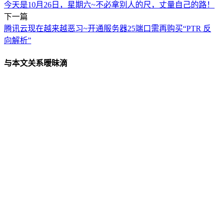
今天是10月26日，星期六~不必拿别人的尺，丈量自己的路！
下一篇
腾讯云现在越来越恶习~开通服务器25端口需再购买“PTR 反
向解析”
与本文关系暧昧滴