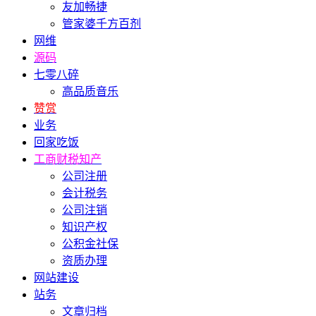
友加畅捷
管家婆千方百剂
网维
源码
七零八碎
高品质音乐
赞赏
业务
回家吃饭
工商财税知产
公司注册
会计税务
公司注销
知识产权
公积金社保
资质办理
网站建设
站务
文章归档