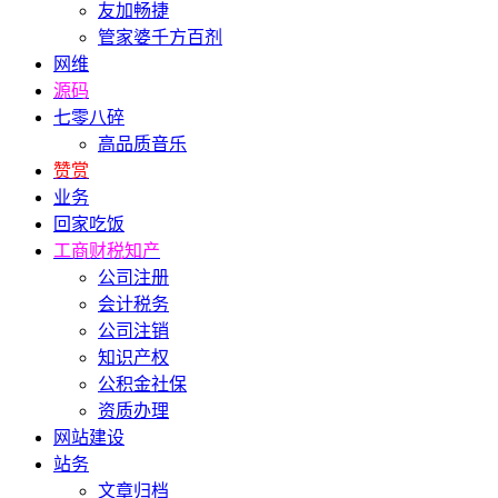
友加畅捷
管家婆千方百剂
网维
源码
七零八碎
高品质音乐
赞赏
业务
回家吃饭
工商财税知产
公司注册
会计税务
公司注销
知识产权
公积金社保
资质办理
网站建设
站务
文章归档