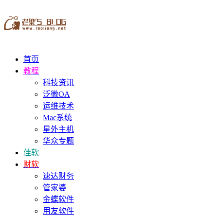
首页
教程
科技资讯
泛微OA
运维技术
Mac系统
星外主机
华众专题
佳软
财软
速达财务
管家婆
金蝶软件
用友软件