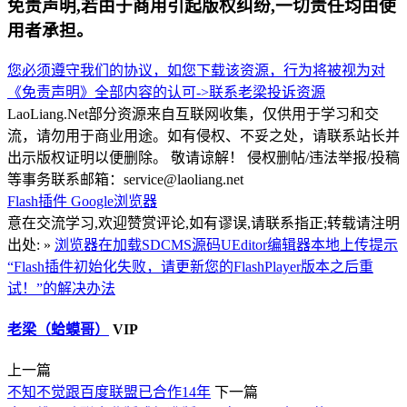
免责声明,若由于商用引起版权纠纷,一切责任均由使
用者承担。
您必须遵守我们的协议，如您下载该资源，行为将被视为对
《免责声明》全部内容的认可->
联系老梁
投诉资源
LaoLiang.Net部分资源来自互联网收集，仅供用于学习和交
流，请勿用于商业用途。如有侵权、不妥之处，请联系站长并
出示版权证明以便删除。 敬请谅解！ 侵权删帖/违法举报/投稿
等事务联系邮箱：service@laoliang.net
Flash插件
Google浏览器
意在交流学习,欢迎赞赏评论,如有谬误,请联系指正;转载请注明
出处: »
浏览器在加载SDCMS源码UEditor编辑器本地上传提示
“Flash插件初始化失败，请更新您的FlashPlayer版本之后重
试！”的解决办法
老梁（蛤蟆哥）
VIP
上一篇
不知不觉跟百度联盟已合作14年
下一篇