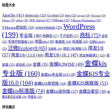
标签大全
Apache
(41)
dedecms
(32)
EwoMail
(23)
https
(22)
mysql
(19)
Navicat
(19)
SQL Server
(27)
VMware
(25)
office
(20)
Nginx
(19)
VMware Workstation
(19)
WordPress
winwebmail
(35)
VMware虚拟机
(34)
(199)
商标
(75)
专业版
(46)
伪静态
(27)
千方百剂
(27)
宝塔
帝国cms
(30)
标准版
(26)
宝塔控制面板
(24)
数据库
(24)
(22)
泛微Ecology
泛微Ecology9
(65)
用友U8
用友T3标准版
(23)
(22)
注册表
(20)
(57)
用友U8+16.1
(47)
用友U8+13.0
(44)
用友畅捷通T+
(25)
管
金蝶kis
金蝶K3WISE
(49)
金蝶
(35)
家婆
(25)
虚拟机
(24)
专业版
(160)
金蝶KIS专业
金蝶kis专业版14.0
(28)
版16.0
(104)
金蝶KIS旗舰版
(51)
金蝶KIS商贸版
(34)
金蝶kis标准版
(74)
金蝶kis迷你版
(37)
金蝶云星空
(39)
金
蝶云星空企业版
(20)
阿里云
(20)
评论展示