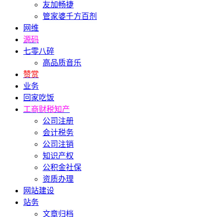
友加畅捷
管家婆千方百剂
网维
源码
七零八碎
高品质音乐
赞赏
业务
回家吃饭
工商财税知产
公司注册
会计税务
公司注销
知识产权
公积金社保
资质办理
网站建设
站务
文章归档