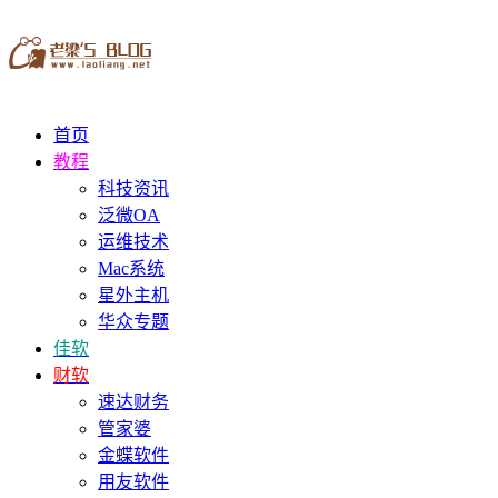
首页
教程
科技资讯
泛微OA
运维技术
Mac系统
星外主机
华众专题
佳软
财软
速达财务
管家婆
金蝶软件
用友软件