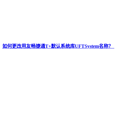
如何更改用友畅捷通T+默认系统库UFTSystem名称？