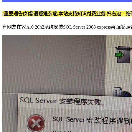
[重要通告]如您遇疑难杂症,本站支持知识付费业务,扫右边二维
有网友在Win10 20h2系统安装SQL Server 2008 expre