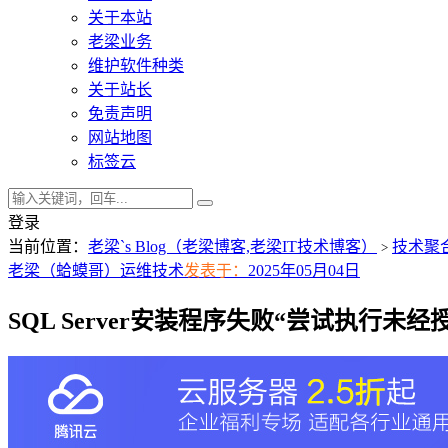
关于本站
老梁业务
维护软件种类
关于站长
免责声明
网站地图
标签云
登录
当前位置：
老梁`s Blog（老梁博客,老梁IT技术博客）
技术聚
>
老梁（蛤蟆哥）
运维技术
发表于：
2025年05月04日
SQL Server安装程序失败“尝试执行未经