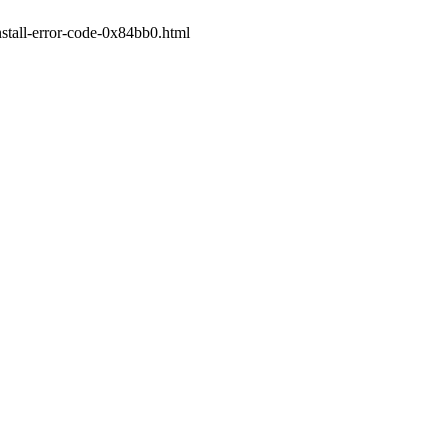
-error-code-0x84bb0.html