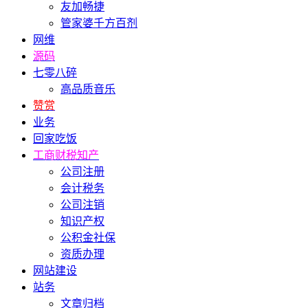
友加畅捷
管家婆千方百剂
网维
源码
七零八碎
高品质音乐
赞赏
业务
回家吃饭
工商财税知产
公司注册
会计税务
公司注销
知识产权
公积金社保
资质办理
网站建设
站务
文章归档