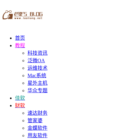
首页
教程
科技资讯
泛微OA
运维技术
Mac系统
星外主机
华众专题
佳软
财软
速达财务
管家婆
金蝶软件
用友软件