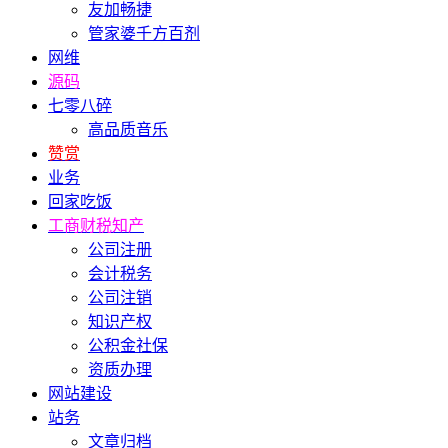
友加畅捷
管家婆千方百剂
网维
源码
七零八碎
高品质音乐
赞赏
业务
回家吃饭
工商财税知产
公司注册
会计税务
公司注销
知识产权
公积金社保
资质办理
网站建设
站务
文章归档