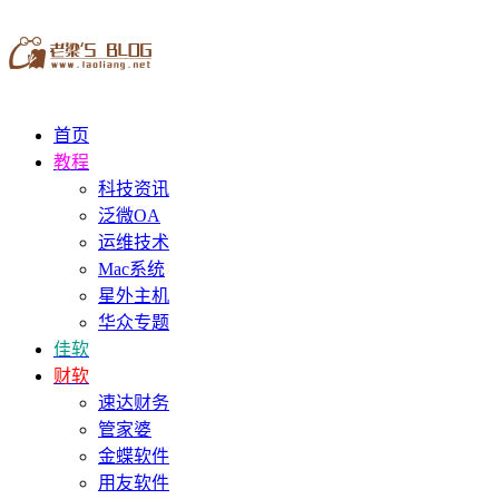
首页
教程
科技资讯
泛微OA
运维技术
Mac系统
星外主机
华众专题
佳软
财软
速达财务
管家婆
金蝶软件
用友软件