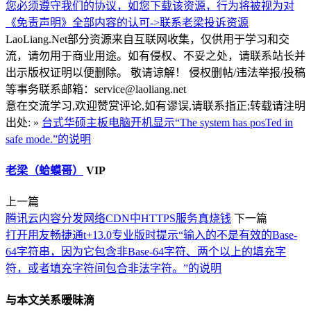
您必须遵守我们的协议，如您下载该资源，行为将被视为对
《免责声明》全部内容的认可->
联系老梁
投诉资源
LaoLiang.Net部分资源来自互联网收集，仅供用于学习和交
流，请勿用于商业用途。如有侵权、不妥之处，请联系站长并
出示版权证明以便删除。 敬请谅解！ 侵权删帖/违法举报/投稿
等事务联系邮箱：service@laoliang.net
意在交流学习,欢迎赞赏评论,如有谬误,请联系指正;转载请注明
出处: »
台式华硕主板电脑开机显示“The system has posTed in
safe mode.”的说明
老梁（蛤蟆哥）
VIP
上一篇
腾讯云内容分发网络CDN中HTTPS服务真烧钱
下一篇
打开用友畅捷通t+13.0专业版时提示“输入的不是有效的Base-
64字符串，因为它包含非Base-64字符、两个以上的填充字
符，或者填充字符间包合非法字符。”的说明
与本文关系暧昧滴