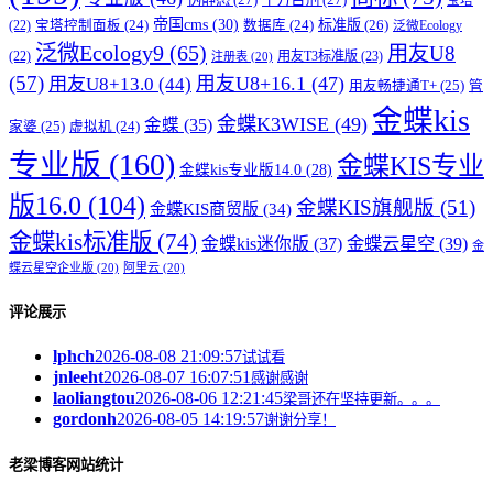
宝塔
帝国cms
(30)
标准版
(26)
宝塔控制面板
(24)
数据库
(24)
(22)
泛微Ecology
泛微Ecology9
(65)
用友U8
用友T3标准版
(23)
(22)
注册表
(20)
(57)
用友U8+16.1
(47)
用友U8+13.0
(44)
用友畅捷通T+
(25)
管
金蝶kis
金蝶K3WISE
(49)
金蝶
(35)
家婆
(25)
虚拟机
(24)
专业版
(160)
金蝶KIS专业
金蝶kis专业版14.0
(28)
版16.0
(104)
金蝶KIS旗舰版
(51)
金蝶KIS商贸版
(34)
金蝶kis标准版
(74)
金蝶kis迷你版
(37)
金蝶云星空
(39)
金
蝶云星空企业版
(20)
阿里云
(20)
评论展示
lphch
2026-08-08 21:09:57
试试看
jnleeht
2026-08-07 16:07:51
感谢感谢
laoliangtou
2026-08-06 12:21:45
梁哥还在坚持更新。。。
gordonh
2026-08-05 14:19:57
谢谢分享！
老梁博客网站统计