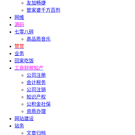
友加畅捷
管家婆千方百剂
网维
源码
七零八碎
高品质音乐
赞赏
业务
回家吃饭
工商财税知产
公司注册
会计税务
公司注销
知识产权
公积金社保
资质办理
网站建设
站务
文章归档