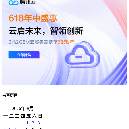
书写历程
2026年 8月
一
二
三
四
五
六
日
1
2
3