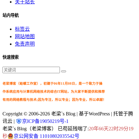
关于站长
站内导航
标签云
网站地图
免责声明
快速搜索
老梁博客（蛤蟆工作室），初建于06年11月08日，是一个致力于操
作系统应用与计算机网络技术的综合IT网站，为大家不断提供和推荐
有用的网络教程与技术;因为专注，所以专业；因为专业，所以卓越！
Copyright © 2006-2026
老梁`s Blog
| 基于WordPress | 托管于腾
讯云 |
京ICP备19050219号-1
老梁`s Blog（老梁博客） 已苟延残喘了:
20年66天22时29分21
秒
京公网安备 11010802035542号