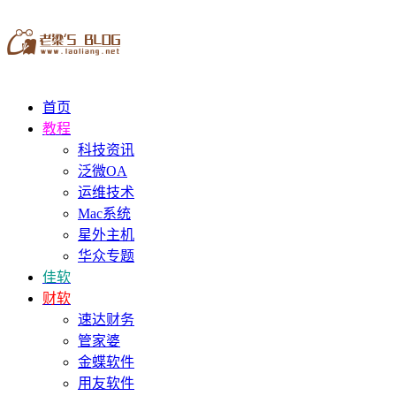
首页
教程
科技资讯
泛微OA
运维技术
Mac系统
星外主机
华众专题
佳软
财软
速达财务
管家婆
金蝶软件
用友软件