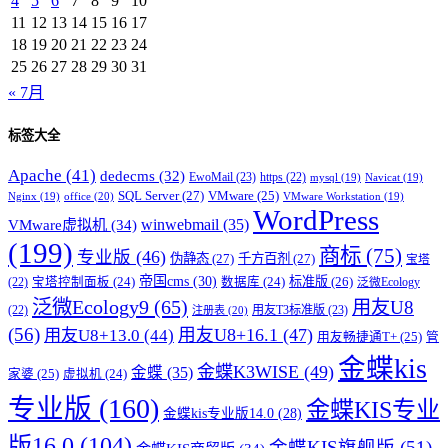
4
5
6
7
8
9
10
11
12
13
14
15
16
17
18
19
20
21
22
23
24
25
26
27
28
29
30
31
« 7月
标签大全
Apache
(41)
dedecms
(32)
EwoMail
(23)
https
(22)
mysql
(19)
Navicat
(19)
SQL Server
(27)
VMware
(25)
office
(20)
Nginx
(19)
VMware Workstation
(19)
WordPress
winwebmail
(35)
VMware虚拟机
(34)
(199)
商标
(75)
专业版
(46)
伪静态
(27)
千方百剂
(27)
宝塔
帝国cms
(30)
标准版
(26)
宝塔控制面板
(24)
数据库
(24)
(22)
泛微Ecology
泛微Ecology9
(65)
用友U8
用友T3标准版
(23)
(22)
注册表
(20)
(56)
用友U8+16.1
(47)
用友U8+13.0
(44)
用友畅捷通T+
(25)
管
金蝶kis
金蝶K3WISE
(49)
金蝶
(35)
家婆
(25)
虚拟机
(24)
专业版
(160)
金蝶KIS专业
金蝶kis专业版14.0
(28)
版16.0
(104)
金蝶KIS旗舰版
(51)