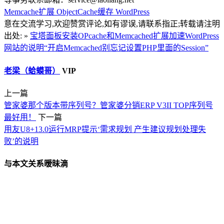
Memcache扩展
ObjectCache缓存
WordPress
意在交流学习,欢迎赞赏评论,如有谬误,请联系指正;转载请注明
出处: »
宝塔面板安装OPcache和Memcached扩展加速WordPress
网站的说明“开启Memcached别忘记设置PHP里面的Session”
老梁（蛤蟆哥）
VIP
上一篇
管家婆那个版本带序列号？管家婆分销ERP V3II TOP序列号
最好用！
下一篇
用友U8+13.0运行MRP提示‘需求规划 产生建议规划处理失
败’的说明
与本文关系暧昧滴