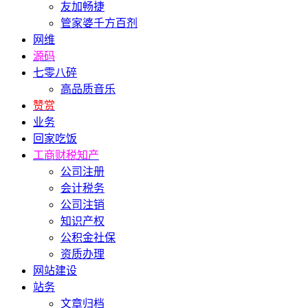
友加畅捷
管家婆千方百剂
网维
源码
七零八碎
高品质音乐
赞赏
业务
回家吃饭
工商财税知产
公司注册
会计税务
公司注销
知识产权
公积金社保
资质办理
网站建设
站务
文章归档