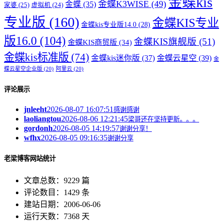
金蝶kis
金蝶K3WISE
(49)
金蝶
(35)
家婆
(25)
虚拟机
(24)
专业版
(160)
金蝶KIS专业
金蝶kis专业版14.0
(28)
版16.0
(104)
金蝶KIS旗舰版
(51)
金蝶KIS商贸版
(34)
金蝶kis标准版
(74)
金蝶kis迷你版
(37)
金蝶云星空
(39)
金
蝶云星空企业版
(20)
阿里云
(20)
评论展示
jnleeht
2026-08-07 16:07:51
感谢感谢
laoliangtou
2026-08-06 12:21:45
梁哥还在坚持更新。。。
gordonh
2026-08-05 14:19:57
谢谢分享！
wfhx
2026-08-05 09:16:35
谢谢分享
老梁博客网站统计
文章总数：9229 篇
评论数目：1429 条
建站日期：2006-06-06
运行天数：7368 天