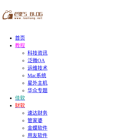
首页
教程
科技资讯
泛微OA
运维技术
Mac系统
星外主机
华众专题
佳软
财软
速达财务
管家婆
金蝶软件
用友软件