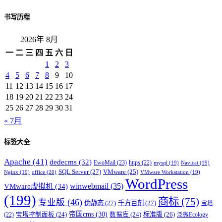
书写历程
2026年 8月
一
二
三
四
五
六
日
1
2
3
4
5
6
7
8
9
10
11
12
13
14
15
16
17
18
19
20
21
22
23
24
25
26
27
28
29
30
31
« 7月
标签大全
Apache
(41)
dedecms
(32)
EwoMail
(23)
https
(22)
mysql
(19)
Navicat
(19)
SQL Server
(27)
VMware
(25)
office
(20)
Nginx
(19)
VMware Workstation
(19)
WordPress
winwebmail
(35)
VMware虚拟机
(34)
(199)
商标
(75)
专业版
(46)
伪静态
(27)
千方百剂
(27)
宝塔
帝国cms
(30)
标准版
(26)
宝塔控制面板
(24)
数据库
(24)
(22)
泛微Ecology