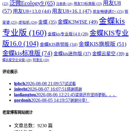
泛微Ecology9
(65)
用友U8
用友T3标准版
(23)
(22)
注册表
(20)
(57)
用友U8+16.1
(47)
用友U8+13.0
(44)
用友畅捷通T+
(25)
管
金蝶kis
金蝶K3WISE
(49)
金蝶
(35)
家婆
(25)
虚拟机
(24)
专业版
(160)
金蝶KIS专业
金蝶kis专业版14.0
(28)
版16.0
(104)
金蝶KIS旗舰版
(51)
金蝶KIS商贸版
(34)
金蝶kis标准版
(74)
金蝶kis迷你版
(37)
金蝶云星空
(39)
金
蝶云星空企业版
(20)
阿里云
(20)
评论展示
lphch
2026-08-08 21:09:57
试试看
jnleeht
2026-08-07 16:07:51
感谢感谢
laoliangtou
2026-08-06 12:21:45
梁哥还在坚持更新。。。
gordonh
2026-08-05 14:19:57
谢谢分享！
老梁博客网站统计
文章总数：9230 篇