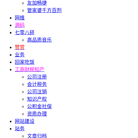
友加畅捷
管家婆千方百剂
网维
源码
七零八碎
高品质音乐
赞赏
业务
回家吃饭
工商财税知产
公司注册
会计税务
公司注销
知识产权
公积金社保
资质办理
网站建设
站务
文章归档