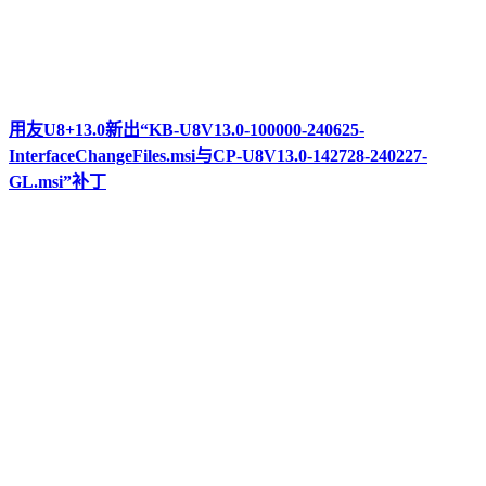
用友U8+13.0新出“KB-U8V13.0-100000-240625-
InterfaceChangeFiles.msi与CP-U8V13.0-142728-240227-
GL.msi”补丁