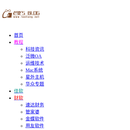
首页
教程
科技资讯
泛微OA
运维技术
Mac系统
星外主机
华众专题
佳软
财软
速达财务
管家婆
金蝶软件
用友软件