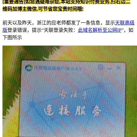
[重要通告]如您遇疑难杂症,本站支持知识付费业务,扫右边二
维码加博主微信,可节省您宝贵时间哦!
前天以及昨天，浙江的应老师都发了一条信息，显示
天联高级
版
登录错误，提示“天联登录失败：
此域名解析至公网IP
”，如
下图所示