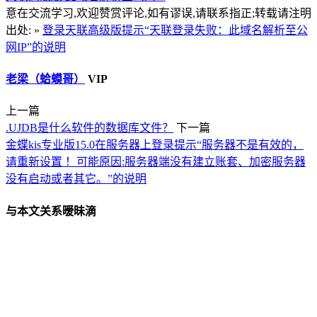
意在交流学习,欢迎赞赏评论,如有谬误,请联系指正;转载请注明
出处: »
登录天联高级版提示“天联登录失败：此域名解析至公
网IP”的说明
老梁（蛤蟆哥）
VIP
上一篇
.UJDB是什么软件的数据库文件？
下一篇
金蝶kis专业版15.0在服务器上登录提示“服务器不是有效的，
请重新设置 ！可能原因:服务器端没有建立账套、加密服务器
没有启动或者其它。”的说明
与本文关系暧昧滴