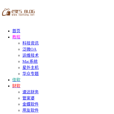
首页
教程
科技资讯
泛微OA
运维技术
Mac系统
星外主机
华众专题
佳软
财软
速达财务
管家婆
金蝶软件
用友软件