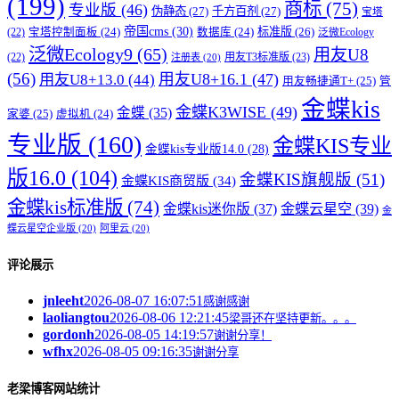
(199)
商标
(75)
专业版
(46)
伪静态
(27)
千方百剂
(27)
宝塔
帝国cms
(30)
标准版
(26)
宝塔控制面板
(24)
数据库
(24)
(22)
泛微Ecology
泛微Ecology9
(65)
用友U8
用友T3标准版
(23)
(22)
注册表
(20)
(56)
用友U8+16.1
(47)
用友U8+13.0
(44)
用友畅捷通T+
(25)
管
金蝶kis
金蝶K3WISE
(49)
金蝶
(35)
家婆
(25)
虚拟机
(24)
专业版
(160)
金蝶KIS专业
金蝶kis专业版14.0
(28)
版16.0
(104)
金蝶KIS旗舰版
(51)
金蝶KIS商贸版
(34)
金蝶kis标准版
(74)
金蝶kis迷你版
(37)
金蝶云星空
(39)
金
蝶云星空企业版
(20)
阿里云
(20)
评论展示
jnleeht
2026-08-07 16:07:51
感谢感谢
laoliangtou
2026-08-06 12:21:45
梁哥还在坚持更新。。。
gordonh
2026-08-05 14:19:57
谢谢分享！
wfhx
2026-08-05 09:16:35
谢谢分享
老梁博客网站统计