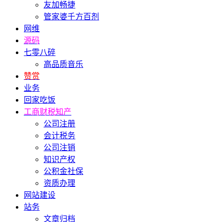
友加畅捷
管家婆千方百剂
网维
源码
七零八碎
高品质音乐
赞赏
业务
回家吃饭
工商财税知产
公司注册
会计税务
公司注销
知识产权
公积金社保
资质办理
网站建设
站务
文章归档