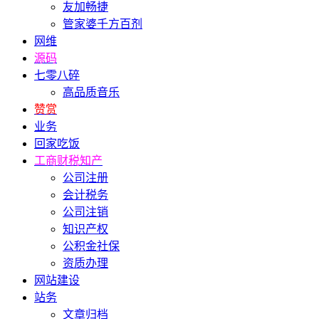
友加畅捷
管家婆千方百剂
网维
源码
七零八碎
高品质音乐
赞赏
业务
回家吃饭
工商财税知产
公司注册
会计税务
公司注销
知识产权
公积金社保
资质办理
网站建设
站务
文章归档