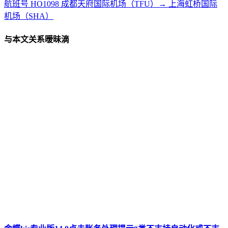
航班号 HO1098‌ 成都天府国际机场（TFU）→ 上海虹桥国际
机场（SHA）‌
与本文关系暧昧滴