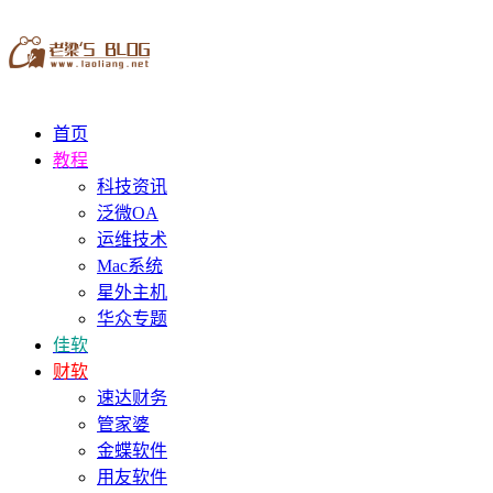
首页
教程
科技资讯
泛微OA
运维技术
Mac系统
星外主机
华众专题
佳软
财软
速达财务
管家婆
金蝶软件
用友软件