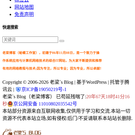
网站地图
免责声明
快速搜索
老梁博客（蛤蟆工作室），初建于06年11月08日，是一个致力于操
作系统应用与计算机网络技术的综合IT网站，为大家不断提供和推荐
有用的网络教程与技术;因为专注，所以专业；因为专业，所以卓越！
Copyright © 2006-2026
老梁`s Blog
| 基于WordPress | 托管于腾
讯云 |
京ICP备19050219号-1
老梁`s Blog（老梁博客） 已苟延残喘了:
20年67天18时41分17
秒
京公网安备 11010802035542号
本站部分资源来自互联网收集,仅供用于学习和交流.本站一切
资源不代表本站立场,如有侵权/后门/不妥请联系本站站长删除.