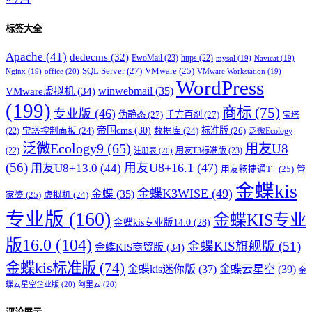
标签大全
Apache
(41)
dedecms
(32)
EwoMail
(23)
https
(22)
mysql
(19)
Navicat
(19)
SQL Server
(27)
VMware
(25)
office
(20)
Nginx
(19)
VMware Workstation
(19)
WordPress
winwebmail
(35)
VMware虚拟机
(34)
(199)
商标
(75)
专业版
(46)
伪静态
(27)
千方百剂
(27)
宝塔
帝国cms
(30)
标准版
(26)
宝塔控制面板
(24)
数据库
(24)
(22)
泛微Ecology
泛微Ecology9
(65)
用友U8
用友T3标准版
(23)
(22)
注册表
(20)
(56)
用友U8+16.1
(47)
用友U8+13.0
(44)
用友畅捷通T+
(25)
管
金蝶kis
金蝶K3WISE
(49)
金蝶
(35)
家婆
(25)
虚拟机
(24)
专业版
(160)
金蝶KIS专业
金蝶kis专业版14.0
(28)
版16.0
(104)
金蝶KIS旗舰版
(51)
金蝶KIS商贸版
(34)
金蝶kis标准版
(74)
金蝶kis迷你版
(37)
金蝶云星空
(39)
金
蝶云星空企业版
(20)
阿里云
(20)