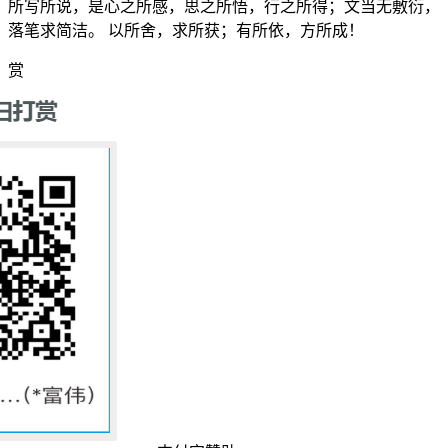
所写所说，是心之所感，思之所悟，行之所得；文当无敷衍，
落笔求简洁。 以所舍，求所获；有所依，方所成！
赏