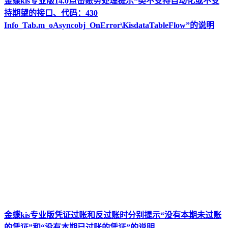
金蝶kis专业版14.0点击账务处理提示“类不支持自动化或不支
持期望的接口、代码：430
Info_Tab.m_oAsyncobj_OnError\KisdataTableFlow”的说明
金蝶kis专业版凭证过账和反过账时分别提示“没有本期未过账
的凭证”和“没有本期已过账的凭证”的说明