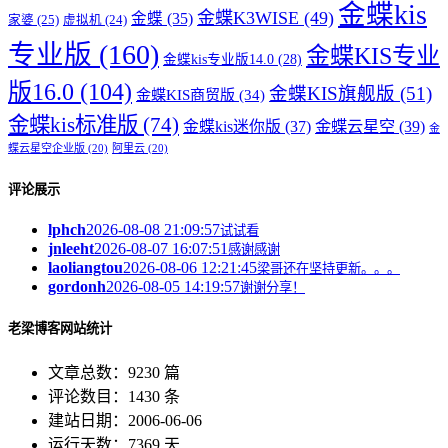
金蝶kis
金蝶K3WISE
(49)
金蝶
(35)
家婆
(25)
虚拟机
(24)
专业版
(160)
金蝶KIS专业
金蝶kis专业版14.0
(28)
版16.0
(104)
金蝶KIS旗舰版
(51)
金蝶KIS商贸版
(34)
金蝶kis标准版
(74)
金蝶kis迷你版
(37)
金蝶云星空
(39)
金
蝶云星空企业版
(20)
阿里云
(20)
评论展示
lphch
2026-08-08 21:09:57
试试看
jnleeht
2026-08-07 16:07:51
感谢感谢
laoliangtou
2026-08-06 12:21:45
梁哥还在坚持更新。。。
gordonh
2026-08-05 14:19:57
谢谢分享！
老梁博客网站统计
文章总数：9230 篇
评论数目：1430 条
建站日期：2006-06-06
运行天数：7369 天