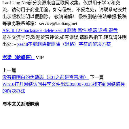
LaoLiang.Net部分资源来自互联网收集，仅供用于学习和交
流，请勿用于商业用途。如有侵权、不妥之处，请联系站长并
出示版权证明以便删除。 敬请谅解！ 侵权删帖/违法举报/投稿
等事务联系邮箱：service@laoliang.net
ASCII 127
backspace
delete
xsehll
删除
属性
终端
退格
键盘
意在交流学习,欢迎赞赏评论,如有谬误,请联系指正;转载请注明
出处: »
xsehll不能删除键删除（退格）字符的解决方案
老梁（蛤蟆哥）
VIP
上一篇
没有搞明白的伪静态（301之前是否带/撇）
下一篇
Win10打开网络访问共享文件出现0x80070035找不到网络路径
的解决办法
与本文关系暧昧滴