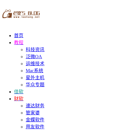
首页
教程
科技资讯
泛微OA
运维技术
Mac系统
星外主机
华众专题
佳软
财软
速达财务
管家婆
金蝶软件
用友软件