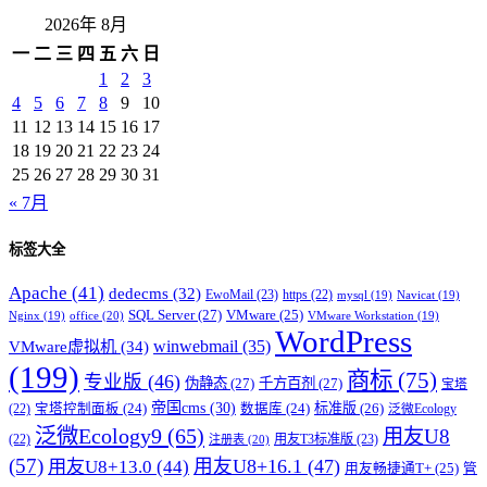
2026年 8月
一
二
三
四
五
六
日
1
2
3
4
5
6
7
8
9
10
11
12
13
14
15
16
17
18
19
20
21
22
23
24
25
26
27
28
29
30
31
« 7月
标签大全
Apache
(41)
dedecms
(32)
EwoMail
(23)
https
(22)
mysql
(19)
Navicat
(19)
SQL Server
(27)
VMware
(25)
office
(20)
Nginx
(19)
VMware Workstation
(19)
WordPress
winwebmail
(35)
VMware虚拟机
(34)
(199)
商标
(75)
专业版
(46)
伪静态
(27)
千方百剂
(27)
宝塔
帝国cms
(30)
标准版
(26)
宝塔控制面板
(24)
数据库
(24)
(22)
泛微Ecology
泛微Ecology9
(65)
用友U8
用友T3标准版
(23)
(22)
注册表
(20)
(57)
用友U8+16.1
(47)
用友U8+13.0
(44)
用友畅捷通T+
(25)
管