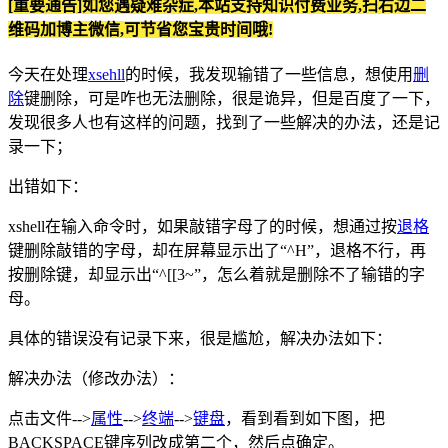
[重要通告]如您遇疑难杂症,本站支持知识付费业务,扫右边二
维码加博主微信,可节省您宝贵时间哦!
今天在处理
xsehll
的时候，我发现输错了一些信息，想使用
删
除
键删除，可是咋也无法删除，很是诡异，但是百度了一下，
发现很多人也有这样的问题，找到了一些解决的办法，还是记
录一下；
出错如下：
xshell在输入命令时，如果敲错字母了的时候，想通过按
退格
键删除敲错的字母，却在屏幕显示出了“^H”，退格不行，再
按删除键，却显示出“^[[3~”，怎么着就是删除不了输错的字
母。
具体的错误没有记录下来，很是尴尬，解决办法如下：
解决办法（修改办法）：
点击文件-->
属性
-->
终端
-->
键盘
，看到看到如下图，把
BACKSPACE键序列改成第二个，然后点确定。