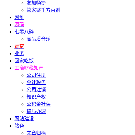
友加畅捷
管家婆千方百剂
网维
源码
七零八碎
高品质音乐
赞赏
业务
回家吃饭
工商财税知产
公司注册
会计税务
公司注销
知识产权
公积金社保
资质办理
网站建设
站务
文章归档