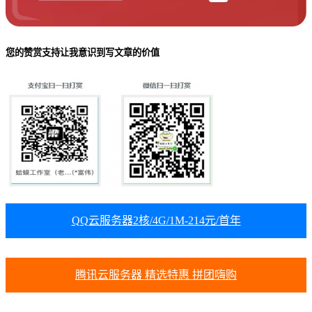
您的赞赏支持让我意识到写文章的价值
QQ云服务器2核/4G/1M-214元/首年
腾讯云服务器 精选特惠 拼团嗨购