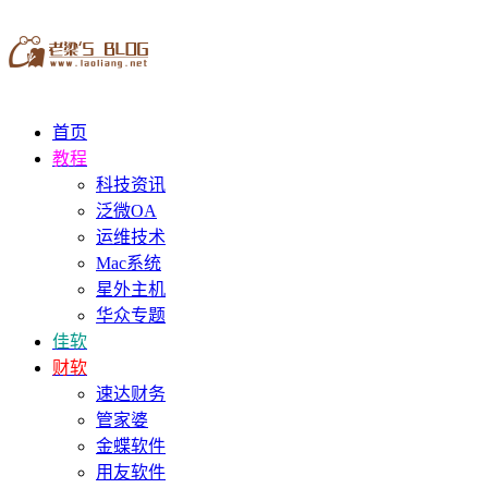
首页
教程
科技资讯
泛微OA
运维技术
Mac系统
星外主机
华众专题
佳软
财软
速达财务
管家婆
金蝶软件
用友软件