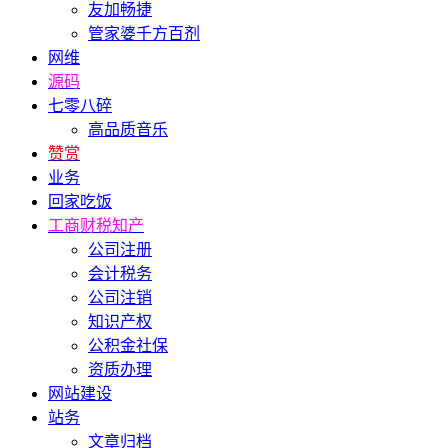
友加畅捷
管家婆千方百剂
网维
源码
七零八碎
高品质音乐
赞赏
业务
回家吃饭
工商财税知产
公司注册
会计税务
公司注销
知识产权
公积金社保
资质办理
网站建设
站务
文章归档