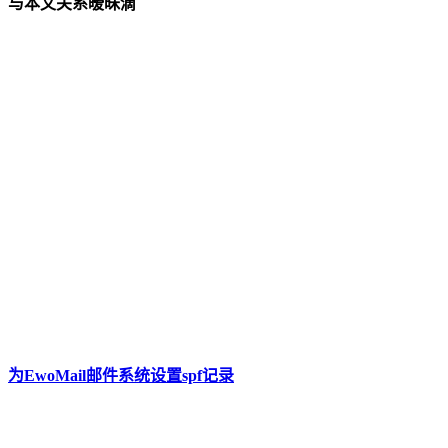
与本文关系暧昧滴
为EwoMail邮件系统设置spf记录