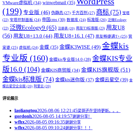
WordPress
winwebmail
(35)
VMware虚拟机
(34)
(199)
商标
(75)
专业版
(46)
伪静态
(27)
千方百剂
(27)
宝塔
帝国cms
(30)
标准版
(26)
宝塔控制面板
(24)
数据库
(24)
(22)
泛微Ecology
泛微Ecology9
(65)
用友U8
用友T3标准版
(23)
(22)
注册表
(20)
(56)
用友U8+16.1
(47)
用友U8+13.0
(44)
用友畅捷通T+
(25)
管
金蝶kis
金蝶K3WISE
(49)
金蝶
(35)
家婆
(25)
虚拟机
(24)
专业版
(160)
金蝶KIS专业
金蝶kis专业版14.0
(28)
版16.0
(104)
金蝶KIS旗舰版
(51)
金蝶KIS商贸版
(34)
金蝶kis标准版
(74)
金蝶kis迷你版
(37)
金蝶云星空
(39)
金
蝶云星空企业版
(20)
阿里云
(20)
评论展示
laoliangtou
2026-08-06 12:21:45
梁哥还在坚持更新。。。
gordonh
2026-08-05 14:19:57
谢谢分享！
wfhx
2026-08-05 09:16:35
谢谢分享
wfhx
2026-08-05 09:10:24
谢谢分享！！！