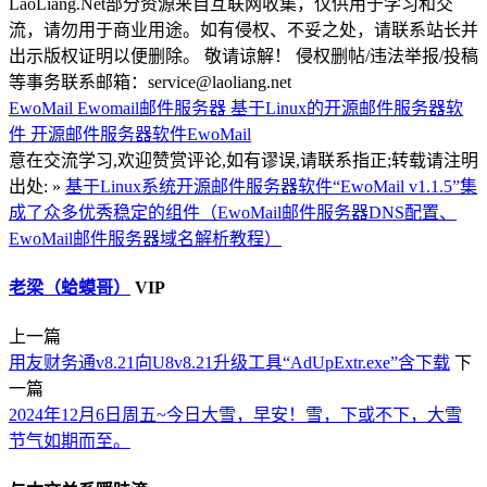
LaoLiang.Net部分资源来自互联网收集，仅供用于学习和交
流，请勿用于商业用途。如有侵权、不妥之处，请联系站长并
出示版权证明以便删除。 敬请谅解！ 侵权删帖/违法举报/投稿
等事务联系邮箱：service@laoliang.net
EwoMail
Ewomail邮件服务器
基于Linux的开源邮件服务器软
件
开源邮件服务器软件EwoMail
意在交流学习,欢迎赞赏评论,如有谬误,请联系指正;转载请注明
出处: »
基于Linux系统开源邮件服务器软件“EwoMail v1.1.5”集
成了众多优秀稳定的组件（EwoMail邮件服务器DNS配置、
EwoMail邮件服务器域名解析教程）
老梁（蛤蟆哥）
VIP
上一篇
用友财务通v8.21向U8v8.21升级工具“AdUpExtr.exe”含下载
下
一篇
2024年12月6日周五~今日大雪，早安！雪，下或不下，大雪
节气如期而至。