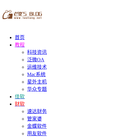
首页
教程
科技资讯
泛微OA
运维技术
Mac系统
星外主机
华众专题
佳软
财软
速达财务
管家婆
金蝶软件
用友软件