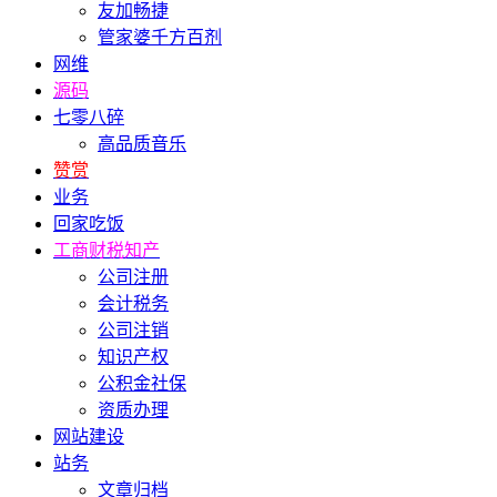
友加畅捷
管家婆千方百剂
网维
源码
七零八碎
高品质音乐
赞赏
业务
回家吃饭
工商财税知产
公司注册
会计税务
公司注销
知识产权
公积金社保
资质办理
网站建设
站务
文章归档