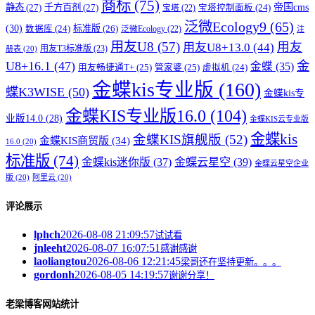
商标
(75)
帝国cms
静态
(27)
千方百剂
(27)
宝塔控制面板
(24)
宝塔
(22)
泛微Ecology9
(65)
(30)
标准版
(26)
数据库
(24)
泛微Ecology
(22)
注
用友U8
(57)
用友
用友U8+13.0
(44)
用友T3标准版
(23)
册表
(20)
U8+16.1
(47)
金
金蝶
(35)
用友畅捷通T+
(25)
管家婆
(25)
虚拟机
(24)
金蝶kis专业版
(160)
蝶K3WISE
(50)
金蝶kis专
金蝶KIS专业版16.0
(104)
业版14.0
(28)
金蝶KIS云专业版
金蝶kis
金蝶KIS旗舰版
(52)
金蝶KIS商贸版
(34)
16.0
(20)
标准版
(74)
金蝶kis迷你版
(37)
金蝶云星空
(39)
金蝶云星空企业
版
(20)
阿里云
(20)
评论展示
lphch
2026-08-08 21:09:57
试试看
jnleeht
2026-08-07 16:07:51
感谢感谢
laoliangtou
2026-08-06 12:21:45
梁哥还在坚持更新。。。
gordonh
2026-08-05 14:19:57
谢谢分享！
老梁博客网站统计