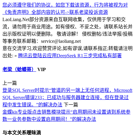
您必须遵守我们的协议，如您下载该资源，行为将被视为对
《免责声明》全部内容的认可->
联系老梁
投诉资源
LaoLiang.Net部分资源来自互联网收集，仅供用于学习和交
流，请勿用于商业用途。如有侵权、不妥之处，请联系站长并
出示版权证明以便删除。 敬请谅解！ 侵权删帖/违法举报/投稿
等事务联系邮箱：service@laoliang.net
意在交流学习,欢迎赞赏评论,如有谬误,请联系指正;转载请注明
出处: »
腾讯云登陆云应用DeepSeek R1三步完成私有部署
老梁（蛤蟆哥）
VIP
上一篇
登录SQL Server时提示“管道的另一端上无任何进程，Microsoft
SQL Server错误233；已成功与服务器建立连接，但在登录过
程中发生错误。”的解决办法
下一篇
金蝶kis专业版点击销售模块提示“启用期间未设置请到系统参
数一业务参数中设置启用期间！”的解决办法
与本文关系暧昧滴