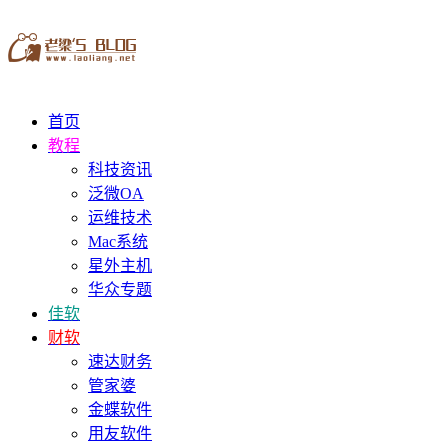
首页
教程
科技资讯
泛微OA
运维技术
Mac系统
星外主机
华众专题
佳软
财软
速达财务
管家婆
金蝶软件
用友软件