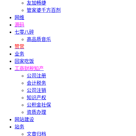
友加畅捷
管家婆千方百剂
网维
源码
七零八碎
高品质音乐
赞赏
业务
回家吃饭
工商财税知产
公司注册
会计税务
公司注销
知识产权
公积金社保
资质办理
网站建设
站务
文章归档