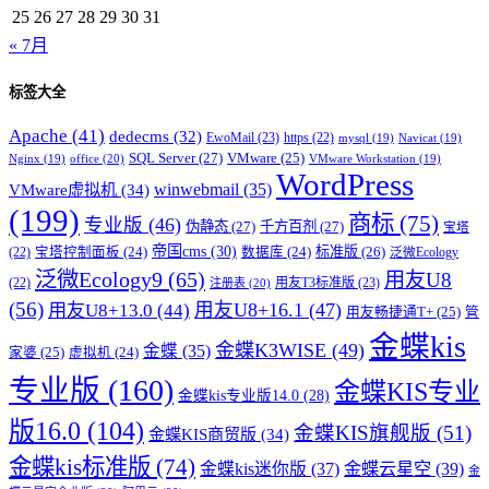
25
26
27
28
29
30
31
« 7月
标签大全
Apache
(41)
dedecms
(32)
EwoMail
(23)
https
(22)
mysql
(19)
Navicat
(19)
SQL Server
(27)
VMware
(25)
office
(20)
Nginx
(19)
VMware Workstation
(19)
WordPress
winwebmail
(35)
VMware虚拟机
(34)
(199)
商标
(75)
专业版
(46)
伪静态
(27)
千方百剂
(27)
宝塔
帝国cms
(30)
标准版
(26)
宝塔控制面板
(24)
数据库
(24)
(22)
泛微Ecology
泛微Ecology9
(65)
用友U8
用友T3标准版
(23)
(22)
注册表
(20)
(56)
用友U8+16.1
(47)
用友U8+13.0
(44)
用友畅捷通T+
(25)
管
金蝶kis
金蝶K3WISE
(49)
金蝶
(35)
家婆
(25)
虚拟机
(24)
专业版
(160)
金蝶KIS专业
金蝶kis专业版14.0
(28)
版16.0
(104)
金蝶KIS旗舰版
(51)
金蝶KIS商贸版
(34)
金蝶kis标准版
(74)
金蝶kis迷你版
(37)
金蝶云星空
(39)
金