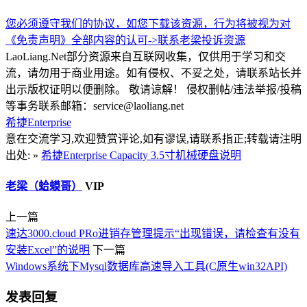
您必须遵守我们的协议，如您下载该资源，行为将被视为对
《免责声明》全部内容的认可->
联系老梁
投诉资源
LaoLiang.Net部分资源来自互联网收集，仅供用于学习和交
流，请勿用于商业用途。如有侵权、不妥之处，请联系站长并
出示版权证明以便删除。 敬请谅解！ 侵权删帖/违法举报/投稿
等事务联系邮箱：service@laoliang.net
希捷Enterprise
意在交流学习,欢迎赞赏评论,如有谬误,请联系指正;转载请注明
出处: »
希捷Enterprise Capacity 3.5寸机械硬盘说明
老梁（蛤蟆哥）
VIP
上一篇
速达3000.cloud PRo进销存管理提示“出现错误，请检查有没有
安装Excel”的说明
下一篇
Windows系统下Mysql数据库高速导入工具(C原生win32API)
发表回复