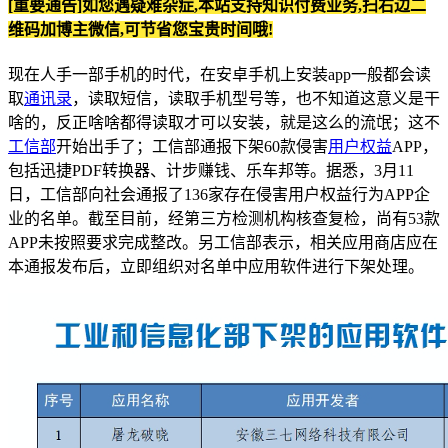
[重要通告]如您遇疑难杂症,本站支持知识付费业务,扫右边二
维码加博主微信,可节省您宝贵时间哦!
现在人手一部手机的时代，在安卓手机上安装app一般都会读
取
通讯录
，读取短信，读取手机型号等，也不知道这意义是干
啥的，反正啥啥都得读取才可以安装，就是这么的流氓；这不
工信部
开始出手了；工信部通报下架60款侵害
用户权益
APP，
包括迅捷PDF转换器、计步赚钱、乐车邦等。据悉，3月11
日，工信部向社会通报了136家存在侵害用户权益行为APP企
业的名单。截至目前，经第三方检测机构核查复检，尚有53款
APP未按照要求完成整改。另工信部表示，相关应用商店应在
本通报发布后，立即组织对名单中应用软件进行下架处理。