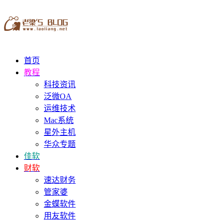
首页
教程
科技资讯
泛微OA
运维技术
Mac系统
星外主机
华众专题
佳软
财软
速达财务
管家婆
金蝶软件
用友软件