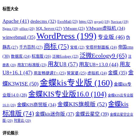
标签大全
Apache
(41)
dedecms
(32)
EwoMail
(23)
https
(22)
mysql
(19)
Navicat
(19)
VMware虚拟机
(34)
SQL Server
(27)
VMware
(25)
office
(20)
Nginx
(19)
WordPress
(199)
专业版
(46)
winwebmail
(35)
伪
商标
(75)
帝国cms
静态
(27)
千方百剂
(27)
宝塔控制面板
(24)
宝塔
(22)
泛微Ecology9
(65)
(30)
标准版
(26)
数据库
(24)
泛微Ecology
(22)
注
用友U8
(57)
用友
用友U8+13.0
(44)
用友T3标准版
(23)
册表
(20)
U8+16.1
(47)
金
金蝶
(35)
用友畅捷通T+
(25)
管家婆
(25)
虚拟机
(24)
金蝶kis专业版
(160)
蝶K3WISE
(50)
金蝶kis专
金蝶KIS专业版16.0
(104)
业版14.0
(28)
金蝶KIS云专业版
金蝶kis
金蝶KIS旗舰版
(52)
金蝶KIS商贸版
(34)
16.0
(20)
标准版
(74)
金蝶kis迷你版
(37)
金蝶云星空
(39)
金蝶云星空企业
版
(20)
阿里云
(20)
评论展示