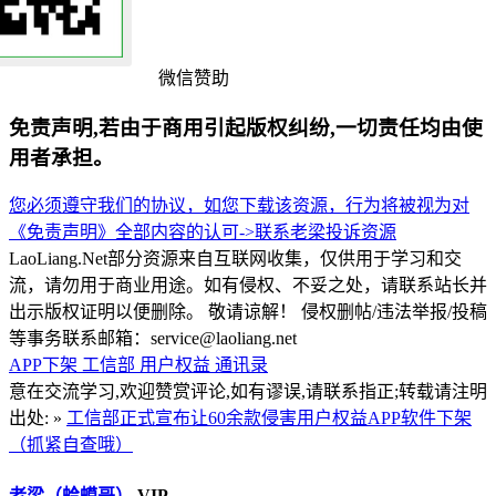
微信赞助
免责声明,若由于商用引起版权纠纷,一切责任均由使
用者承担。
您必须遵守我们的协议，如您下载该资源，行为将被视为对
《免责声明》全部内容的认可->
联系老梁
投诉资源
LaoLiang.Net部分资源来自互联网收集，仅供用于学习和交
流，请勿用于商业用途。如有侵权、不妥之处，请联系站长并
出示版权证明以便删除。 敬请谅解！ 侵权删帖/违法举报/投稿
等事务联系邮箱：service@laoliang.net
APP下架
工信部
用户权益
通讯录
意在交流学习,欢迎赞赏评论,如有谬误,请联系指正;转载请注明
出处: »
工信部正式宣布让60余款侵害用户权益APP软件下架
（抓紧自查哦）
老梁（蛤蟆哥）
VIP