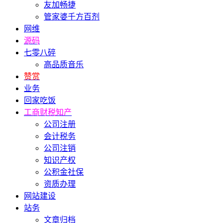
友加畅捷
管家婆千方百剂
网维
源码
七零八碎
高品质音乐
赞赏
业务
回家吃饭
工商财税知产
公司注册
会计税务
公司注销
知识产权
公积金社保
资质办理
网站建设
站务
文章归档