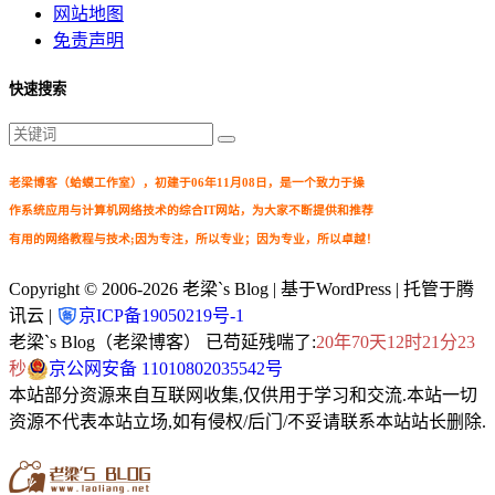
网站地图
免责声明
快速搜索
老梁博客（蛤蟆工作室），初建于06年11月08日，是一个致力于操
作系统应用与计算机网络技术的综合IT网站，为大家不断提供和推荐
有用的网络教程与技术;因为专注，所以专业；因为专业，所以卓越！
Copyright © 2006-2026
老梁`s Blog
| 基于WordPress | 托管于腾
讯云 |
京ICP备19050219号-1
老梁`s Blog（老梁博客） 已苟延残喘了:
20年70天12时21分24
秒
京公网安备 11010802035542号
本站部分资源来自互联网收集,仅供用于学习和交流.本站一切
资源不代表本站立场,如有侵权/后门/不妥请联系本站站长删除.