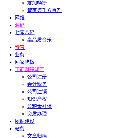
友加畅捷
管家婆千方百剂
网维
源码
七零八碎
高品质音乐
赞赏
业务
回家吃饭
工商财税知产
公司注册
会计税务
公司注销
知识产权
公积金社保
资质办理
网站建设
站务
文章归档