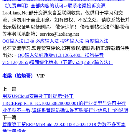
《免责声明》全部内容的认可->
联系老梁
投诉资源
LaoLiang.Net部分资源来自互联网收集，仅供用于学习和交
流，请勿用于商业用途。如有侵权、不妥之处，请联系站长并
出示版权证明以便删除。 敬请谅解！ 侵权删帖/违法举报/投稿
等事务联系邮箱：service@laoliang.net
QQ输入法1.3版
必应输入法
搜狗输入法
百度输入法
意在交流学习,欢迎赞赏评论,如有谬误,请联系指正;转载请注明
出处: »
QQ输入法纯净版v1.3.1265.400、搜狗拼音
v15.12c(2855)精简绿化版本（五笔v5.5f(2585)输入法）
老梁（蛤蟆哥）
VIP
上一篇
用友U9Cloud安装补丁时提示“补丁
TRCERep.RTR_IC.1002508280000001的行业类型与许可中行
业类型不一致,请联系管理员确认许可购买行业信息！”的说明
下一篇
管家婆工贸ERP M5Build 22.8.0.1001.20221218 为数不多可本
地注册版本