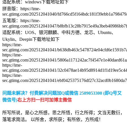
适配系统：windows下载地址如下
拼音版：https://ime-
sec.gtimg.com/202512041040/fd766cd5f164bdc181f39ebb1a798479
五笔版：https://ime-
sec.gtimg.com/202512041047/b8bfb13c28b7915e49a3beb40986bb7f/
适配系统：UOS、银河麒麟、中科方德、龙芯、Ubuntu、
Ukylin、Deepin下载地址如下
https://ime-
sec.gtimg.com/202512041041/b638db463c5478724e04cfd6e1591b7a/
https://ime-
sec.gtimg.com/202512041041/5806a1171242ac7f4547e1e40daed61a/
https://ime-
sec.gtimg.com/202512041041/32c0478ae14b95d8914d1f1d19ee5c44/p
https://ime-
sec.gtimg.com/202512041041/ebf0425375176df27c32acd0b1680da7/p
问题未解决？付费解决问题加Q或微信 2589053300 (即Q号又
微信号)
右上方扫一扫可加博主微信
所写所说，是心之所感，思之所悟，行之所得；文当无敷衍，
落笔求简洁。 以所舍，求所获；有所依，方所成！