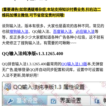
[重要通告]如您遇疑难杂症,本站支持知识付费业务,扫右边二
维码加博主微信,可节省您宝贵时间哦!
说到输入法，版本有很多，大家也是喜欢的各种不同，常见的
也就
搜狗输入法
、QQ输入法、
百度输入法
、
必应输入法
等
等，反正多多少少大家都知道各种广告各种小垃圾，这不就有
大佬修正了搜狗输入法，有需要的可瞅瞅~~~
QQ输入法纯净版v1.3.1265.400
QQ拼音输入法1.3.1265.400最常用的
QQ输入法1.3版
本,无弹窗
无广告,能够登录QQ并自动同步配置和词库，设置中可设置输
入法不更新,简单好用！