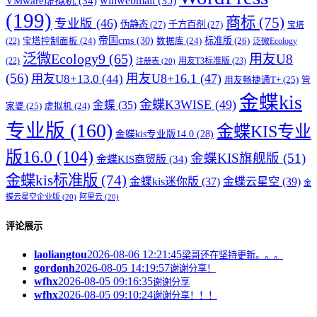
winwebmail
(35)
VMware虚拟机
(34)
(199)
商标
(75)
专业版
(46)
伪静态
(27)
千方百剂
(27)
宝塔
帝国cms
(30)
标准版
(26)
宝塔控制面板
(24)
数据库
(24)
(22)
泛微Ecology
泛微Ecology9
(65)
用友U8
用友T3标准版
(23)
(22)
注册表
(20)
(56)
用友U8+16.1
(47)
用友U8+13.0
(44)
用友畅捷通T+
(25)
管
金蝶kis
金蝶K3WISE
(49)
金蝶
(35)
家婆
(25)
虚拟机
(24)
专业版
(160)
金蝶KIS专业
金蝶kis专业版14.0
(28)
版16.0
(104)
金蝶KIS旗舰版
(51)
金蝶KIS商贸版
(34)
金蝶kis标准版
(74)
金蝶kis迷你版
(37)
金蝶云星空
(39)
金
蝶云星空企业版
(20)
阿里云
(20)
评论展示
laoliangtou
2026-08-06 12:21:45
梁哥还在坚持更新。。。
gordonh
2026-08-05 14:19:57
谢谢分享！
wfhx
2026-08-05 09:16:35
谢谢分享
wfhx
2026-08-05 09:10:24
谢谢分享！！！