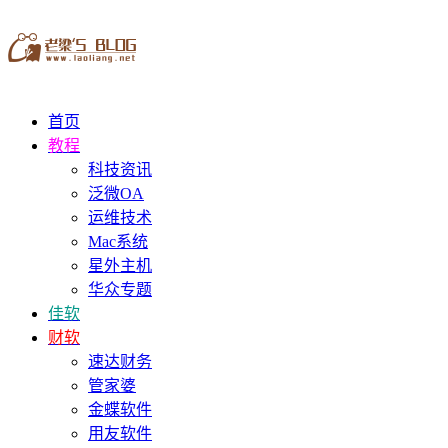
首页
教程
科技资讯
泛微OA
运维技术
Mac系统
星外主机
华众专题
佳软
财软
速达财务
管家婆
金蝶软件
用友软件