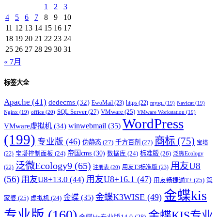
1
2
3
4
5
6
7
8
9
10
11
12
13
14
15
16
17
18
19
20
21
22
23
24
25
26
27
28
29
30
31
« 7月
标签大全
Apache
(41)
dedecms
(32)
EwoMail
(23)
https
(22)
mysql
(19)
Navicat
(19)
SQL Server
(27)
VMware
(25)
office
(20)
Nginx
(19)
VMware Workstation
(19)
WordPress
winwebmail
(35)
VMware虚拟机
(34)
(199)
商标
(75)
专业版
(46)
伪静态
(27)
千方百剂
(27)
宝塔
帝国cms
(30)
标准版
(26)
宝塔控制面板
(24)
数据库
(24)
(22)
泛微Ecology
泛微Ecology9
(65)
用友U8
用友T3标准版
(23)
(22)
注册表
(20)
(56)
用友U8+16.1
(47)
用友U8+13.0
(44)
用友畅捷通T+
(25)
管
金蝶kis
金蝶K3WISE
(49)
金蝶
(35)
家婆
(25)
虚拟机
(24)
专业版
(160)
金蝶KIS专业