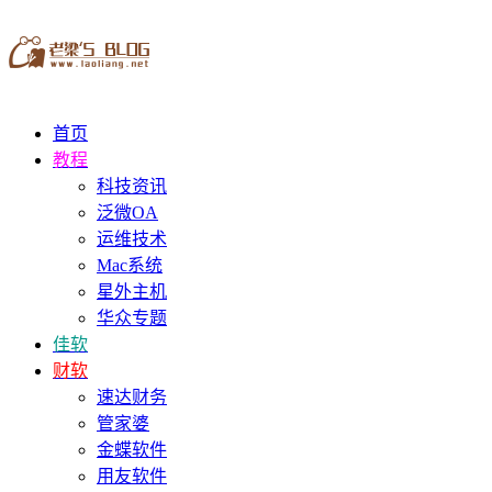
首页
教程
科技资讯
泛微OA
运维技术
Mac系统
星外主机
华众专题
佳软
财软
速达财务
管家婆
金蝶软件
用友软件