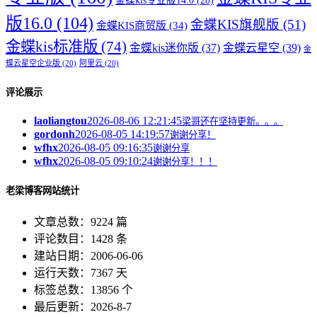
金蝶kis专业版14.0
(28)
版16.0
(104)
金蝶KIS旗舰版
(51)
金蝶KIS商贸版
(34)
金蝶kis标准版
(74)
金蝶kis迷你版
(37)
金蝶云星空
(39)
金
蝶云星空企业版
(20)
阿里云
(20)
评论展示
laoliangtou
2026-08-06 12:21:45
梁哥还在坚持更新。。。
gordonh
2026-08-05 14:19:57
谢谢分享！
wfhx
2026-08-05 09:16:35
谢谢分享
wfhx
2026-08-05 09:10:24
谢谢分享！！！
老梁博客网站统计
文章总数：9224 篇
评论数目：1428 条
建站日期：2006-06-06
运行天数：7367 天
标签总数：13856 个
最后更新：2026-8-7