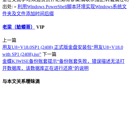
出处: »
利用Windows PowerShell脚本环境实现Windows系统文
件夹及文件添加时间后缀
老梁（蛤蟆哥）
VIP
上一篇
用友U8+V18.0SP1 (2408) 正式版金盘安装包“用友U8+V18.0
with SP1 (2408).iso”
下一篇
金蝶K3WISE备份账套提示“备份账套失败，错误描述无法打
开数据库，该数据库正在进行还原”的说明
与本文关系暧昧滴