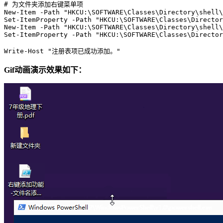
# 为文件夹添加右键菜单项

New-Item -Path "HKCU:\SOFTWARE\Classes\Directory\shell\
Set-ItemProperty -Path "HKCU:\SOFTWARE\Classes\Director
New-Item -Path "HKCU:\SOFTWARE\Classes\Directory\shell\
Set-ItemProperty -Path "HKCU:\SOFTWARE\Classes\Director
Write-Host "注册表项已成功添加。"
Gif动画演示效果如下：