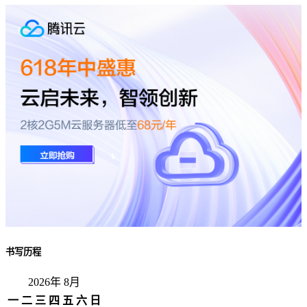
书写历程
2026年 8月
一
二
三
四
五
六
日