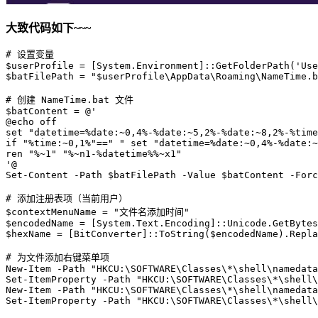
大致代码如下~~~
# 设置变量

$userProfile = [System.Environment]::GetFolderPath('Use
$batFilePath = "$userProfile\AppData\Roaming\NameTime.b
# 创建 NameTime.bat 文件

$batContent = @'

@echo off

set "datetime=%date:~0,4%-%date:~5,2%-%date:~8,2%-%time
if "%time:~0,1%"==" " set "datetime=%date:~0,4%-%date:~
ren "%~1" "%~n1-%datetime%%~x1"

'@

Set-Content -Path $batFilePath -Value $batContent -Forc
# 添加注册表项（当前用户）

$contextMenuName = "文件名添加时间"

$encodedName = [System.Text.Encoding]::Unicode.GetBytes
$hexName = [BitConverter]::ToString($encodedName).Repla
# 为文件添加右键菜单项

New-Item -Path "HKCU:\SOFTWARE\Classes\*\shell\namedata
Set-ItemProperty -Path "HKCU:\SOFTWARE\Classes\*\shell\
New-Item -Path "HKCU:\SOFTWARE\Classes\*\shell\namedata
Set-ItemProperty -Path "HKCU:\SOFTWARE\Classes\*\shell\