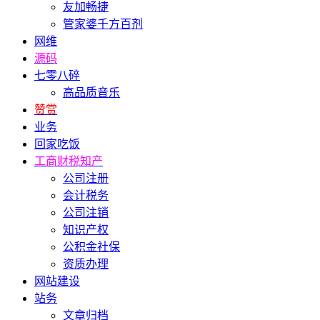
友加畅捷
管家婆千方百剂
网维
源码
七零八碎
高品质音乐
赞赏
业务
回家吃饭
工商财税知产
公司注册
会计税务
公司注销
知识产权
公积金社保
资质办理
网站建设
站务
文章归档