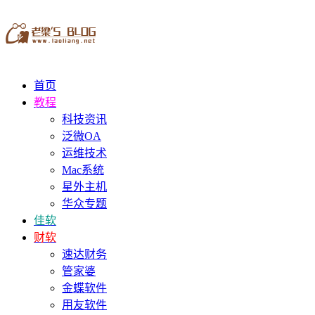
首页
教程
科技资讯
泛微OA
运维技术
Mac系统
星外主机
华众专题
佳软
财软
速达财务
管家婆
金蝶软件
用友软件