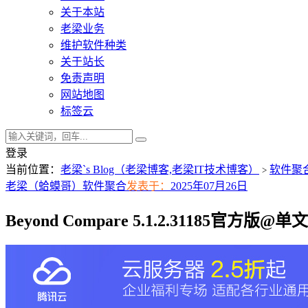
关于本站
老梁业务
维护软件种类
关于站长
免责声明
网站地图
标签云
登录
当前位置：
老梁`s Blog（老梁博客,老梁IT技术博客）
软件聚
>
老梁（蛤蟆哥）
软件聚合
发表于：
2025年07月26日
Beyond Compare 5.1.2.31185