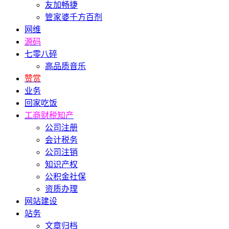
友加畅捷
管家婆千方百剂
网维
源码
七零八碎
高品质音乐
赞赏
业务
回家吃饭
工商财税知产
公司注册
会计税务
公司注销
知识产权
公积金社保
资质办理
网站建设
站务
文章归档