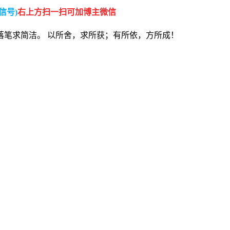
信号)
右上方扫一扫可加博主微信
落笔求简洁。 以所舍，求所获；有所依，方所成！