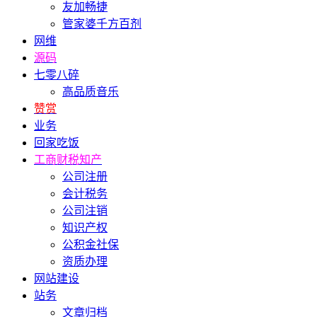
友加畅捷
管家婆千方百剂
网维
源码
七零八碎
高品质音乐
赞赏
业务
回家吃饭
工商财税知产
公司注册
会计税务
公司注销
知识产权
公积金社保
资质办理
网站建设
站务
文章归档