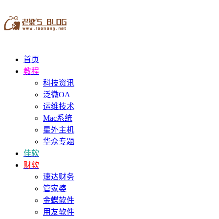
首页
教程
科技资讯
泛微OA
运维技术
Mac系统
星外主机
华众专题
佳软
财软
速达财务
管家婆
金蝶软件
用友软件