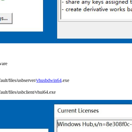
ware
ault/files/usbserver/
vhusbdwin64
.exe
ault/files/usbclient/vhui64.exe