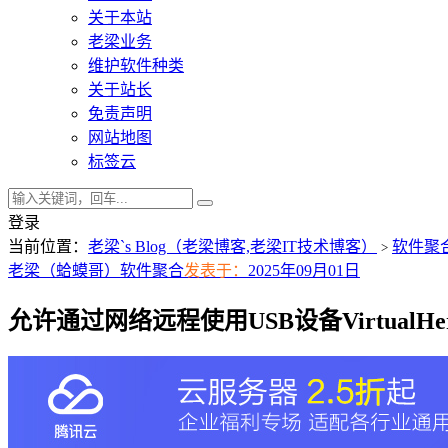
关于本站
老梁业务
维护软件种类
关于站长
免责声明
网站地图
标签云
登录
当前位置：
老梁`s Blog（老梁博客,老梁IT技术博客）
软件聚
>
老梁（蛤蟆哥）
软件聚合
发表于：
2025年09月01日
允许通过网络远程使用USB设备VirtualHere