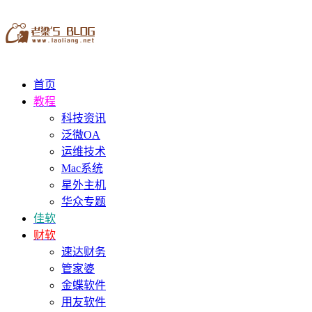
首页
教程
科技资讯
泛微OA
运维技术
Mac系统
星外主机
华众专题
佳软
财软
速达财务
管家婆
金蝶软件
用友软件