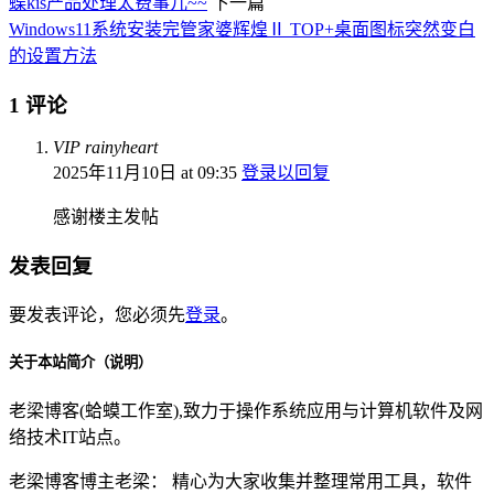
蝶kis产品处理太费事儿~~
下一篇
Windows11系统安装完管家婆辉煌Ⅱ TOP+桌面图标突然变白
的设置方法
1 评论
VIP rainyheart
2025年11月10日 at 09:35
登录以回复
感谢楼主发帖
发表回复
要发表评论，您必须先
登录
。
关于本站简介（说明）
老梁博客(蛤蟆工作室),致力于操作系统应用与计算机软件及网
络技术IT站点。
老梁博客博主老梁： 精心为大家收集并整理常用工具，软件