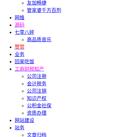
友加畅捷
管家婆千方百剂
网维
源码
七零八碎
高品质音乐
赞赏
业务
回家吃饭
工商财税知产
公司注册
会计税务
公司注销
知识产权
公积金社保
资质办理
网站建设
站务
文章归档