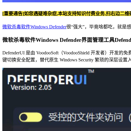
[重要通告]如您遇疑难杂症,本站支持知识付费业务,扫右边二维
微软杀毒软件Windows Defender
很“强大”，毕竟啥都吃，就是感觉各种
微软杀毒软件Windows Defender界面管理工具DefenderU
DefenderUI 是由 VoodooSoft（VoodooShield 开发者）
键切换安全配置，替代原生 Windows Security 繁琐的深层设