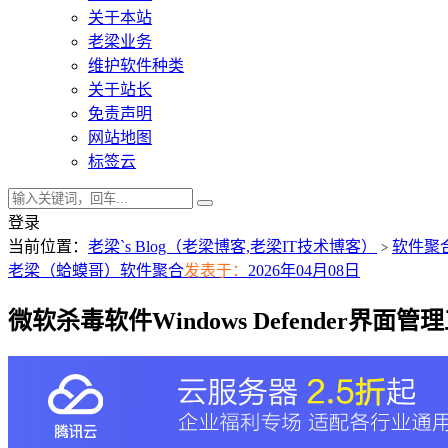
关于本站
老梁业务
维护软件种类
关于站长
免责声明
网站地图
标签云
登录
当前位置：
老梁`s Blog（老梁博客,老梁IT技术博客）
软件聚
>
老梁（蛤蟆哥）
软件聚合
发表于：
2026年04月08日
微软杀毒软件Windows Defender界面管理工具D