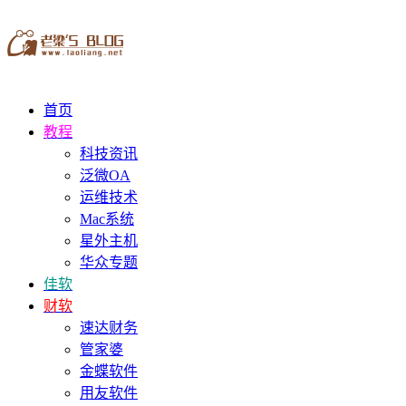
首页
教程
科技资讯
泛微OA
运维技术
Mac系统
星外主机
华众专题
佳软
财软
速达财务
管家婆
金蝶软件
用友软件