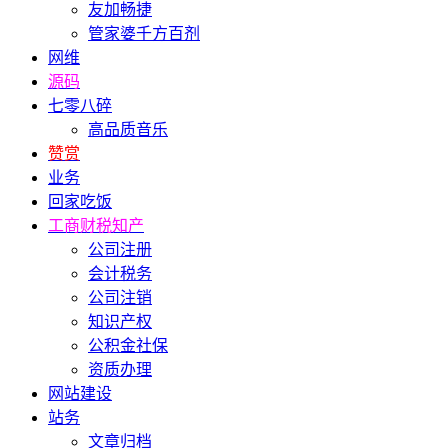
友加畅捷
管家婆千方百剂
网维
源码
七零八碎
高品质音乐
赞赏
业务
回家吃饭
工商财税知产
公司注册
会计税务
公司注销
知识产权
公积金社保
资质办理
网站建设
站务
文章归档