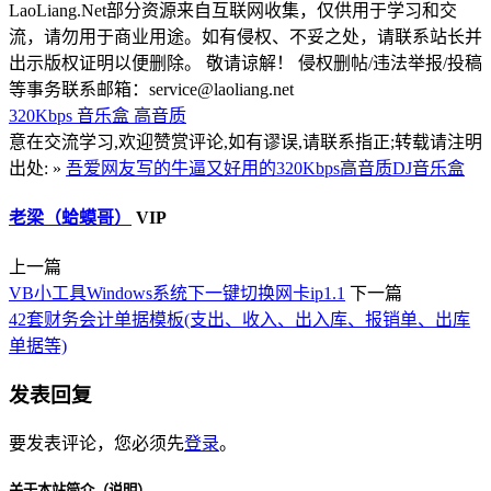
LaoLiang.Net部分资源来自互联网收集，仅供用于学习和交
流，请勿用于商业用途。如有侵权、不妥之处，请联系站长并
出示版权证明以便删除。 敬请谅解！ 侵权删帖/违法举报/投稿
等事务联系邮箱：service@laoliang.net
320Kbps
音乐盒
高音质
意在交流学习,欢迎赞赏评论,如有谬误,请联系指正;转载请注明
出处: »
吾爱网友写的牛逼又好用的320Kbps高音质DJ音乐盒
老梁（蛤蟆哥）
VIP
上一篇
VB小工具Windows系统下一键切换网卡ip1.1
下一篇
42套财务会计单据模板(支出、收入、出入库、报销单、出库
单据等)
发表回复
要发表评论，您必须先
登录
。
关于本站简介（说明）