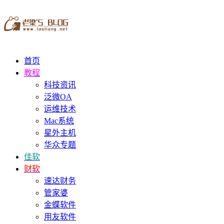
首页
教程
科技资讯
泛微OA
运维技术
Mac系统
星外主机
华众专题
佳软
财软
速达财务
管家婆
金蝶软件
用友软件