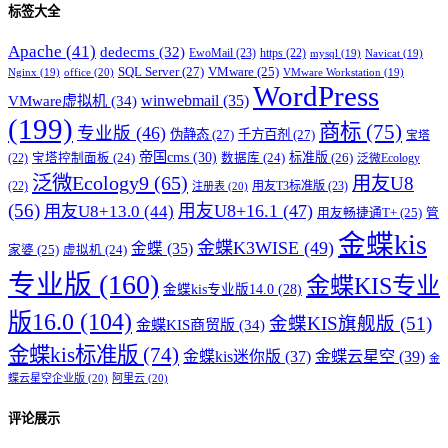
标签大全
Apache
(41)
dedecms
(32)
EwoMail
(23)
https
(22)
mysql
(19)
Navicat
(19)
SQL Server
(27)
VMware
(25)
office
(20)
Nginx
(19)
VMware Workstation
(19)
WordPress
winwebmail
(35)
VMware虚拟机
(34)
(199)
商标
(75)
专业版
(46)
伪静态
(27)
千方百剂
(27)
宝塔
帝国cms
(30)
标准版
(26)
宝塔控制面板
(24)
数据库
(24)
(22)
泛微Ecology
泛微Ecology9
(65)
用友U8
用友T3标准版
(23)
(22)
注册表
(20)
(56)
用友U8+16.1
(47)
用友U8+13.0
(44)
用友畅捷通T+
(25)
管
金蝶kis
金蝶K3WISE
(49)
金蝶
(35)
家婆
(25)
虚拟机
(24)
专业版
(160)
金蝶KIS专业
金蝶kis专业版14.0
(28)
版16.0
(104)
金蝶KIS旗舰版
(51)
金蝶KIS商贸版
(34)
金蝶kis标准版
(74)
金蝶kis迷你版
(37)
金蝶云星空
(39)
金
蝶云星空企业版
(20)
阿里云
(20)
评论展示