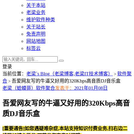
关于本站
老梁业务
维护软件种类
关于站长
免责声明
网站地图
标签云
登录
当前位置：
老梁`s Blog（老梁博客,老梁IT技术博客）
软件聚
>
合
吾爱网友写的牛逼又好用的320Kbps高音质DJ音乐盒
>
老梁（蛤蟆哥）
软件聚合
发表于：
2021年01月08日
吾爱网友写的牛逼又好用的320Kbps高音
质DJ音乐盒
[重要通告]如您遇疑难杂症,本站支持知识付费业务,扫右边二