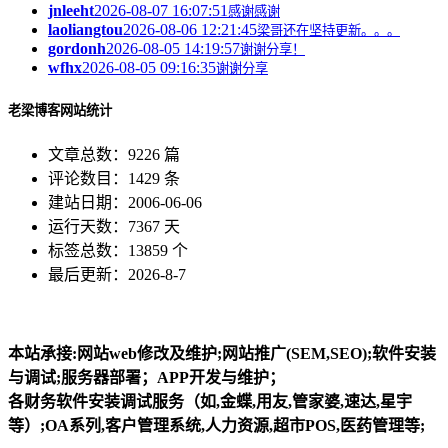
jnleeht
2026-08-07 16:07:51
感谢感谢
laoliangtou
2026-08-06 12:21:45
梁哥还在坚持更新。。。
gordonh
2026-08-05 14:19:57
谢谢分享！
wfhx
2026-08-05 09:16:35
谢谢分享
老梁博客网站统计
文章总数：9226 篇
评论数目：1429 条
建站日期：2006-06-06
运行天数：7367 天
标签总数：13859 个
最后更新：2026-8-7
本站承接:网站web修改及维护;网站推广(SEM,SEO);软件安装
与调试;服务器部署；APP开发与维护；
各财务软件安装调试服务（如,金蝶,用友,管家婆,速达,星宇
等）;OA系列,客户管理系统,人力资源,超市POS,医药管理等;