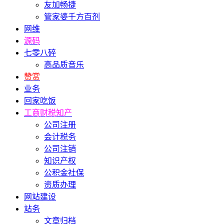
友加畅捷
管家婆千方百剂
网维
源码
七零八碎
高品质音乐
赞赏
业务
回家吃饭
工商财税知产
公司注册
会计税务
公司注销
知识产权
公积金社保
资质办理
网站建设
站务
文章归档