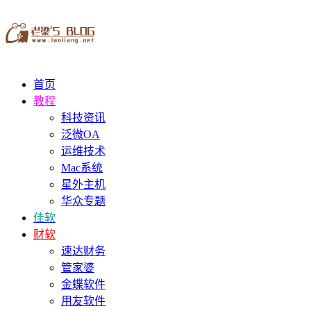
首页
教程
科技资讯
泛微OA
运维技术
Mac系统
星外主机
华众专题
佳软
财软
速达财务
管家婆
金蝶软件
用友软件