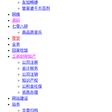
友加畅捷
管家婆千方百剂
网维
源码
七零八碎
高品质音乐
赞赏
业务
回家吃饭
工商财税知产
公司注册
会计税务
公司注销
知识产权
公积金社保
资质办理
网站建设
站务
文章归档