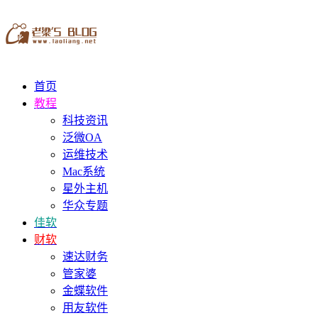
首页
教程
科技资讯
泛微OA
运维技术
Mac系统
星外主机
华众专题
佳软
财软
速达财务
管家婆
金蝶软件
用友软件