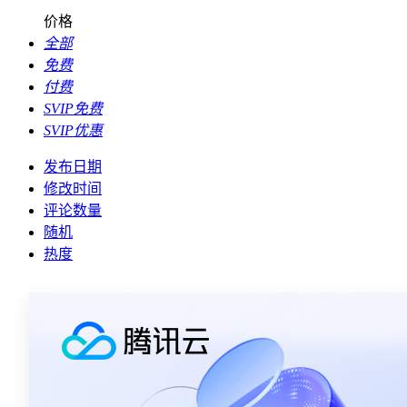
价格
全部
免费
付费
SVIP免费
SVIP优惠
发布日期
修改时间
评论数量
随机
热度