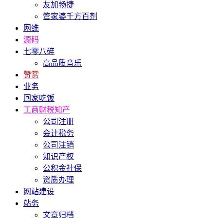
友加畅捷
管家婆千方百剂
网维
源码
七零八碎
高品质音乐
赞赏
业务
回家吃饭
工商财税知产
公司注册
会计税务
公司注销
知识产权
公积金社保
资质办理
网站建设
站务
文章归档