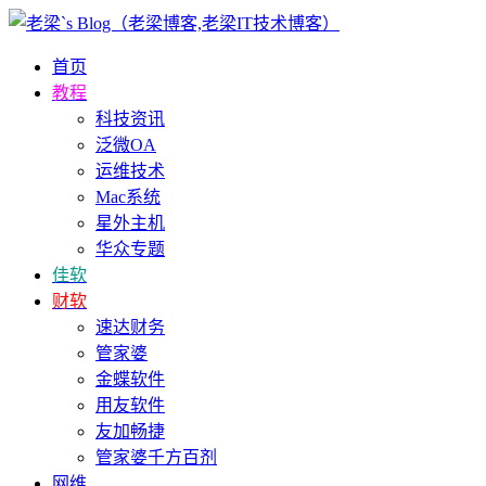
首页
教程
科技资讯
泛微OA
运维技术
Mac系统
星外主机
华众专题
佳软
财软
速达财务
管家婆
金蝶软件
用友软件
友加畅捷
管家婆千方百剂
网维