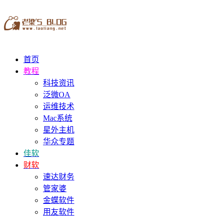
首页
教程
科技资讯
泛微OA
运维技术
Mac系统
星外主机
华众专题
佳软
财软
速达财务
管家婆
金蝶软件
用友软件