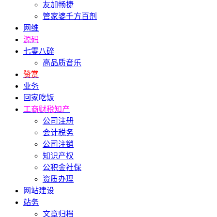
友加畅捷
管家婆千方百剂
网维
源码
七零八碎
高品质音乐
赞赏
业务
回家吃饭
工商财税知产
公司注册
会计税务
公司注销
知识产权
公积金社保
资质办理
网站建设
站务
文章归档