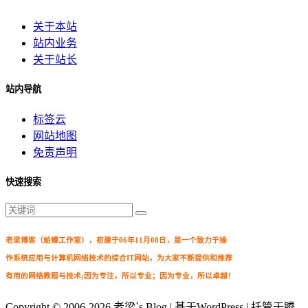
关于本站
站内业务
关于站长
站内导航
标签云
网站地图
免责声明
快速搜索
老梁博客（蛤蟆工作室），初建于06年11月08日，是一个致力于操
作系统应用与计算机网络技术的综合IT网站，为大家不断提供和推荐
有用的网络教程与技术;因为专注，所以专业；因为专业，所以卓越！
Copyright © 2006-2026
老梁`s Blog
| 基于WordPress | 托管于腾