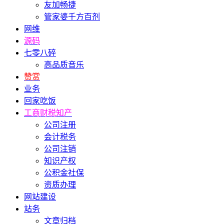
友加畅捷
管家婆千方百剂
网维
源码
七零八碎
高品质音乐
赞赏
业务
回家吃饭
工商财税知产
公司注册
会计税务
公司注销
知识产权
公积金社保
资质办理
网站建设
站务
文章归档