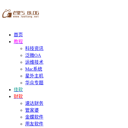
首页
教程
科技资讯
泛微OA
运维技术
Mac系统
星外主机
华众专题
佳软
财软
速达财务
管家婆
金蝶软件
用友软件