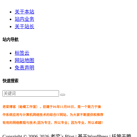
关于本站
站内业务
关于站长
站内导航
标签云
网站地图
免责声明
快速搜索
老梁博客（蛤蟆工作室），初建于06年11月08日，是一个致力于操
作系统应用与计算机网络技术的综合IT网站，为大家不断提供和推荐
有用的网络教程与技术;因为专注，所以专业；因为专业，所以卓越！
Copyright © 2006-2026
老梁`s Blog
| 基于WordPress | 托管于腾