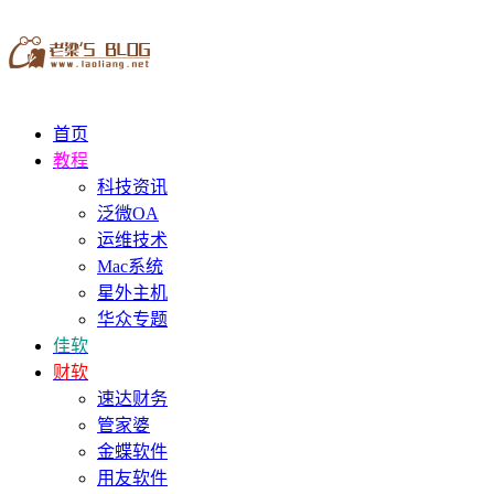
首页
教程
科技资讯
泛微OA
运维技术
Mac系统
星外主机
华众专题
佳软
财软
速达财务
管家婆
金蝶软件
用友软件