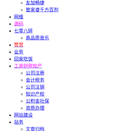
友加畅捷
管家婆千方百剂
网维
源码
七零八碎
高品质音乐
赞赏
业务
回家吃饭
工商财税知产
公司注册
会计税务
公司注销
知识产权
公积金社保
资质办理
网站建设
站务
文章归档