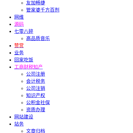
友加畅捷
管家婆千方百剂
网维
源码
七零八碎
高品质音乐
赞赏
业务
回家吃饭
工商财税知产
公司注册
会计税务
公司注销
知识产权
公积金社保
资质办理
网站建设
站务
文章归档