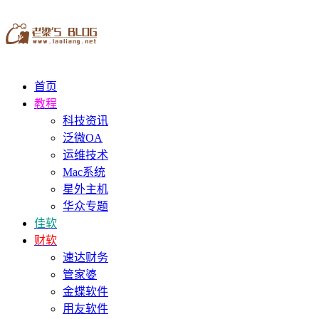
首页
教程
科技资讯
泛微OA
运维技术
Mac系统
星外主机
华众专题
佳软
财软
速达财务
管家婆
金蝶软件
用友软件