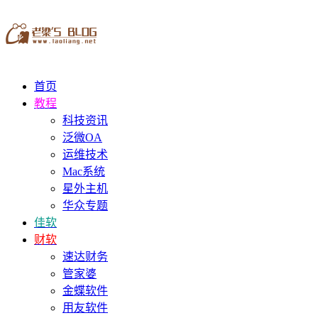
首页
教程
科技资讯
泛微OA
运维技术
Mac系统
星外主机
华众专题
佳软
财软
速达财务
管家婆
金蝶软件
用友软件