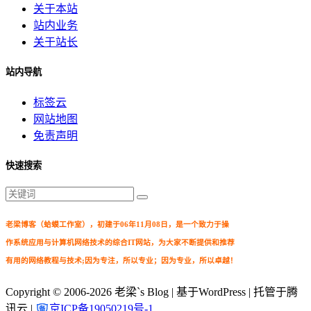
关于本站
站内业务
关于站长
站内导航
标签云
网站地图
免责声明
快速搜索
老梁博客（蛤蟆工作室），初建于06年11月08日，是一个致力于操
作系统应用与计算机网络技术的综合IT网站，为大家不断提供和推荐
有用的网络教程与技术;因为专注，所以专业；因为专业，所以卓越！
Copyright © 2006-2026
老梁`s Blog
| 基于WordPress | 托管于腾
讯云 |
京ICP备19050219号-1