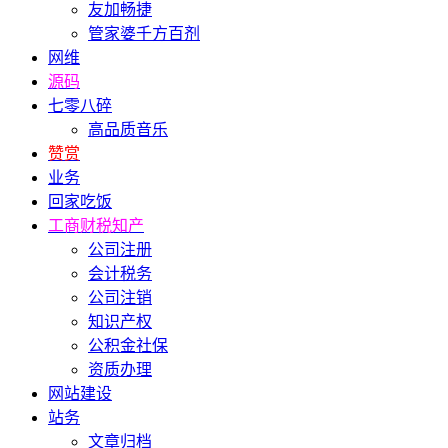
友加畅捷
管家婆千方百剂
网维
源码
七零八碎
高品质音乐
赞赏
业务
回家吃饭
工商财税知产
公司注册
会计税务
公司注销
知识产权
公积金社保
资质办理
网站建设
站务
文章归档