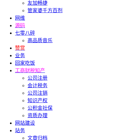
友加畅捷
管家婆千方百剂
网维
源码
七零八碎
高品质音乐
赞赏
业务
回家吃饭
工商财税知产
公司注册
会计税务
公司注销
知识产权
公积金社保
资质办理
网站建设
站务
文章归档