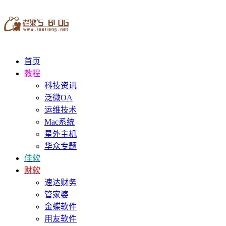
首页
教程
科技资讯
泛微OA
运维技术
Mac系统
星外主机
华众专题
佳软
财软
速达财务
管家婆
金蝶软件
用友软件