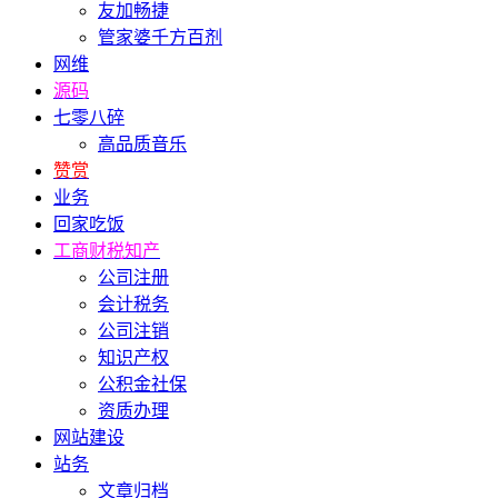
友加畅捷
管家婆千方百剂
网维
源码
七零八碎
高品质音乐
赞赏
业务
回家吃饭
工商财税知产
公司注册
会计税务
公司注销
知识产权
公积金社保
资质办理
网站建设
站务
文章归档