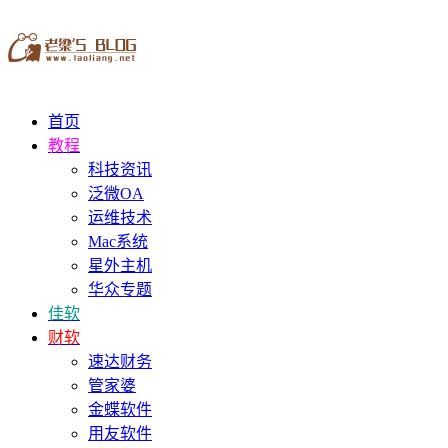
首页
教程
科技资讯
泛微OA
运维技术
Mac系统
星外主机
华众专题
佳软
财软
速达财务
管家婆
金蝶软件
用友软件