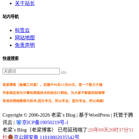
关于站长
站内导航
标签云
网站地图
免责声明
快速搜索
老梁博客（蛤蟆工作室），初建于06年11月08日，是一个致力于操
作系统应用与计算机网络技术的综合IT网站，为大家不断提供和推荐
有用的网络教程与技术;因为专注，所以专业；因为专业，所以卓越！
Copyright © 2006-2026
老梁`s Blog
| 基于WordPress | 托管于腾
讯云 |
京ICP备19050219号-1
老梁`s Blog（老梁博客） 已苟延残喘了:
20年69天20时37分51
秒
京公网安备 11010802035542号