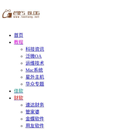
首页
教程
科技资讯
泛微OA
运维技术
Mac系统
星外主机
华众专题
佳软
财软
速达财务
管家婆
金蝶软件
用友软件