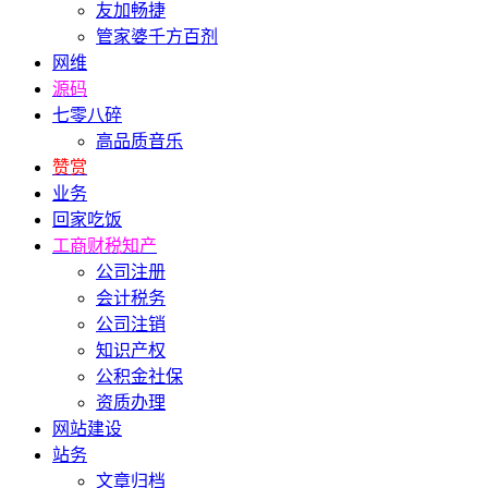
友加畅捷
管家婆千方百剂
网维
源码
七零八碎
高品质音乐
赞赏
业务
回家吃饭
工商财税知产
公司注册
会计税务
公司注销
知识产权
公积金社保
资质办理
网站建设
站务
文章归档