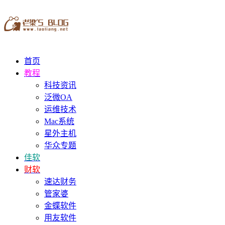
首页
教程
科技资讯
泛微OA
运维技术
Mac系统
星外主机
华众专题
佳软
财软
速达财务
管家婆
金蝶软件
用友软件