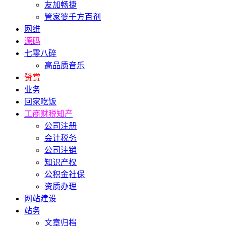
友加畅捷
管家婆千方百剂
网维
源码
七零八碎
高品质音乐
赞赏
业务
回家吃饭
工商财税知产
公司注册
会计税务
公司注销
知识产权
公积金社保
资质办理
网站建设
站务
文章归档