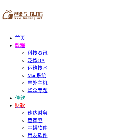
首页
教程
科技资讯
泛微OA
运维技术
Mac系统
星外主机
华众专题
佳软
财软
速达财务
管家婆
金蝶软件
用友软件