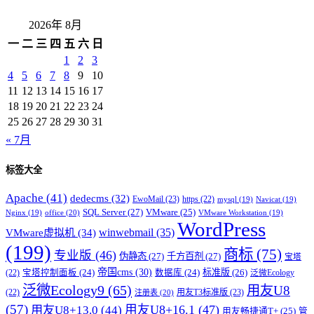
2026年 8月
一
二
三
四
五
六
日
1
2
3
4
5
6
7
8
9
10
11
12
13
14
15
16
17
18
19
20
21
22
23
24
25
26
27
28
29
30
31
« 7月
标签大全
Apache
(41)
dedecms
(32)
EwoMail
(23)
https
(22)
mysql
(19)
Navicat
(19)
SQL Server
(27)
VMware
(25)
office
(20)
Nginx
(19)
VMware Workstation
(19)
WordPress
winwebmail
(35)
VMware虚拟机
(34)
(199)
商标
(75)
专业版
(46)
伪静态
(27)
千方百剂
(27)
宝塔
帝国cms
(30)
标准版
(26)
宝塔控制面板
(24)
数据库
(24)
(22)
泛微Ecology
泛微Ecology9
(65)
用友U8
用友T3标准版
(23)
(22)
注册表
(20)
(57)
用友U8+16.1
(47)
用友U8+13.0
(44)
用友畅捷通T+
(25)
管