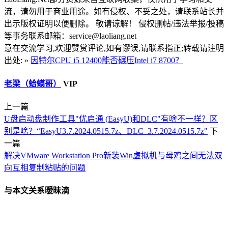
流，请勿用于商业用途。如有侵权、不妥之处，请联系站长并
出示版权证明以便删除。 敬请谅解！ 侵权删帖/违法举报/投稿
等事务联系邮箱：service@laoliang.net
意在交流学习,欢迎赞赏评论,如有谬误,请联系指正;转载请注明
出处: »
因特尔CPU i5 12400能否碾压Intel i7 8700？
老梁（蛤蟆哥）
VIP
上一篇
U盘启动盘制作工具"优启通 (EasyU)和DLC"有啥不一样？区
别是啥？“EasyU3.7.2024.0515.7z、DLC_3.7.2024.0515.7z"
下
一篇
解决VMware Workstation Pro新装Win虚拟机与母鸡之间无法双
向互相复制粘贴的问题
与本文关系暧昧滴