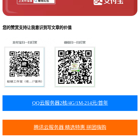
您的赞赏支持让我意识到写文章的价值
QQ云服务器2核/4G/1M-214元/首年
腾讯云服务器 精选特惠 拼团嗨购