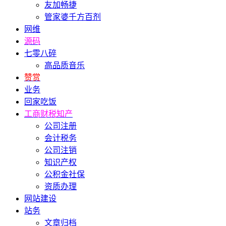
友加畅捷
管家婆千方百剂
网维
源码
七零八碎
高品质音乐
赞赏
业务
回家吃饭
工商财税知产
公司注册
会计税务
公司注销
知识产权
公积金社保
资质办理
网站建设
站务
文章归档