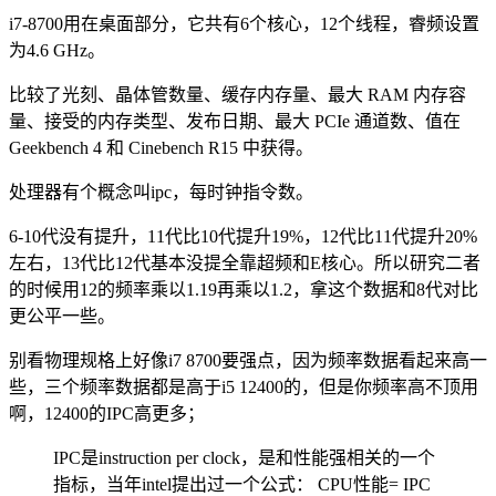
i7-8700用在桌面部分，它共有6个核心，12个线程，睿频设置
为4.6 GHz。
比较了光刻、晶体管数量、缓存内存量、最大 RAM 内存容
量、接受的内存类型、发布日期、最大 PCIe 通道数、值​​​​在
Geekbench 4 和 Cinebench R15 中获得。
处理器有个概念叫ipc，每时钟指令数。
6-10代没有提升，11代比10代提升19%，12代比11代提升20%
左右，13代比12代基本没提全靠超频和E核心。所以研究二者
的时候用12的频率乘以1.19再乘以1.2，拿这个数据和8代对比
更公平一些。
别看物理规格上好像i7 8700要强点，因为频率数据看起来高一
些，三个频率数据都是高于i5 12400的，但是你频率高不顶用
啊，12400的IPC高更多；
IPC是instruction per clock，是和性能强相关的一个
指标，当年intel提出过一个公式： CPU性能= IPC