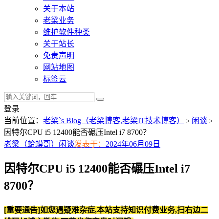
关于本站
老梁业务
维护软件种类
关于站长
免责声明
网站地图
标签云
登录
当前位置：
老梁`s Blog（老梁博客,老梁IT技术博客）
闲谈
>
>
因特尔CPU i5 12400能否碾压Intel i7 8700？
老梁（蛤蟆哥）
闲谈
发表于：
2024年06月09日
因特尔CPU i5 12400能否碾压Intel i7
8700？
[重要通告]如您遇疑难杂症,本站支持知识付费业务,扫右边二