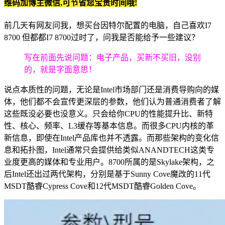
维码加博主微信,可节省您宝贵时间哦!
前几天有网友问我，想买台因特尔配置的电脑，自己喜欢I7
8700 但都都I7 8700过时了，问我是否能给予一些建议？
写在前面先说问题：电子产品，买新不买旧，没别
的，就是字面意思！
说点本质性的问题，无论是Intel市场部门还是消费导购向的媒
体，他们都不会宣传更深层的参数，他们认为普通消费者了解
这些既没必要也没意义。只会给你CPU的性能提升比、新特
性、核心、频率、L3缓存等基本信息。而很多CPU内核的革
新信息，即使在Intel产品库也并不透露。而那些架构的变化信
息和拓扑图，Intel通常只会提供给类似ANANDTECH这类专
业度更高的媒体和专业用户。8700所属的是Skylake架构，之
后Intel还出过两代架构，分别是基于Sunny Cove魔改的11代
MSDT酷睿Cypress Cove和12代MSDT酷睿Golden Cove。