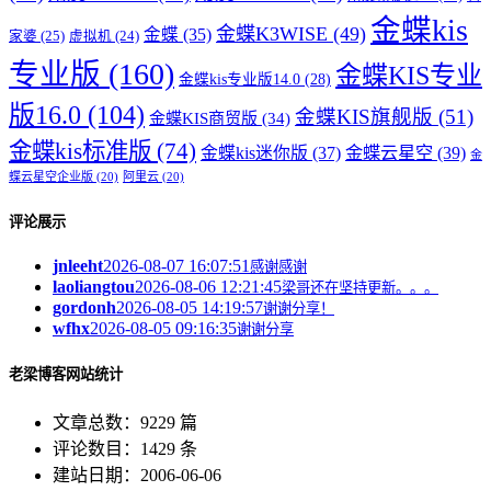
金蝶kis
金蝶K3WISE
(49)
金蝶
(35)
家婆
(25)
虚拟机
(24)
专业版
(160)
金蝶KIS专业
金蝶kis专业版14.0
(28)
版16.0
(104)
金蝶KIS旗舰版
(51)
金蝶KIS商贸版
(34)
金蝶kis标准版
(74)
金蝶kis迷你版
(37)
金蝶云星空
(39)
金
蝶云星空企业版
(20)
阿里云
(20)
评论展示
jnleeht
2026-08-07 16:07:51
感谢感谢
laoliangtou
2026-08-06 12:21:45
梁哥还在坚持更新。。。
gordonh
2026-08-05 14:19:57
谢谢分享！
wfhx
2026-08-05 09:16:35
谢谢分享
老梁博客网站统计
文章总数：9229 篇
评论数目：1429 条
建站日期：2006-06-06