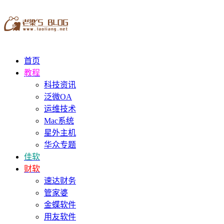
首页
教程
科技资讯
泛微OA
运维技术
Mac系统
星外主机
华众专题
佳软
财软
速达财务
管家婆
金蝶软件
用友软件