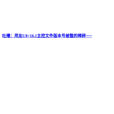
吐槽：用友U8+16.1主控文件版本号被整的稀碎~~~