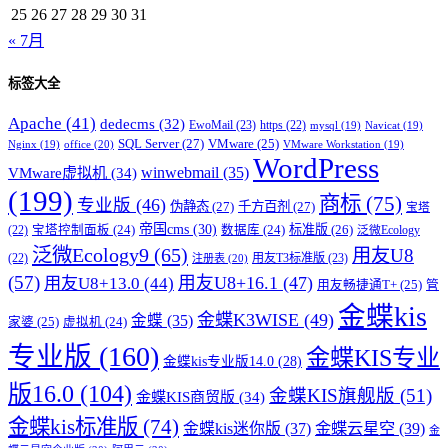
25
26
27
28
29
30
31
« 7月
标签大全
Apache
(41)
dedecms
(32)
EwoMail
(23)
https
(22)
mysql
(19)
Navicat
(19)
SQL Server
(27)
VMware
(25)
office
(20)
Nginx
(19)
VMware Workstation
(19)
WordPress
winwebmail
(35)
VMware虚拟机
(34)
(199)
商标
(75)
专业版
(46)
伪静态
(27)
千方百剂
(27)
宝塔
帝国cms
(30)
标准版
(26)
宝塔控制面板
(24)
数据库
(24)
(22)
泛微Ecology
泛微Ecology9
(65)
用友U8
用友T3标准版
(23)
(22)
注册表
(20)
(57)
用友U8+16.1
(47)
用友U8+13.0
(44)
用友畅捷通T+
(25)
管
金蝶kis
金蝶K3WISE
(49)
金蝶
(35)
家婆
(25)
虚拟机
(24)
专业版
(160)
金蝶KIS专业
金蝶kis专业版14.0
(28)
版16.0
(104)
金蝶KIS旗舰版
(51)
金蝶KIS商贸版
(34)
金蝶kis标准版
(74)
金蝶kis迷你版
(37)
金蝶云星空
(39)
金