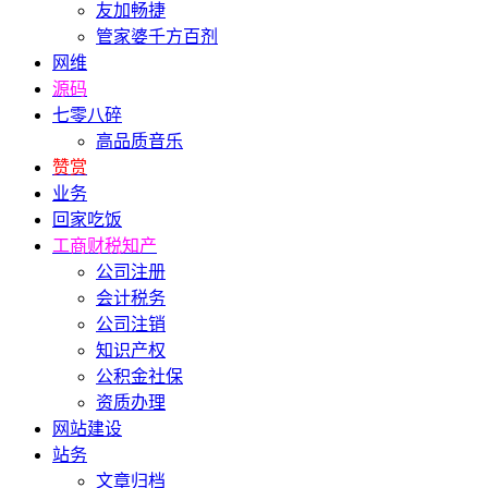
友加畅捷
管家婆千方百剂
网维
源码
七零八碎
高品质音乐
赞赏
业务
回家吃饭
工商财税知产
公司注册
会计税务
公司注销
知识产权
公积金社保
资质办理
网站建设
站务
文章归档