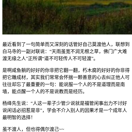
最近看到了一句简单而又深刻的话管好自己莫渡他人，联想到
白马寺的一副对联说：“天雨虽宽不润无根之草，佛门广大难
渡无缘之人”正所谓“道不可轻传人不可轻渡”。
是啊咸鱼躺的好好的你非把它翻一翻，朽木腐的好好的你非得
把它雕成材，其实我们常常会怀揣一颗善意的心去纠正他人可
往往却忘了最重要的一句：能说服一个人的不是道理而是南
墙，能点醒一个人的不是说教而是经历。
杨绛先生说：“人这一辈子少管少说就是福管闲事出力不讨好
说闲话必招惹是非”，学会不介入别人的因果才是一个成年人
最明智的选择！
虽不渡人，但也得偶尔渡己~~