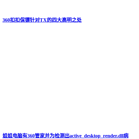
360扣扣保镖针对TX的四大高明之处
姐姐电脑有360管家并为检测出active_desktop_render.dll病