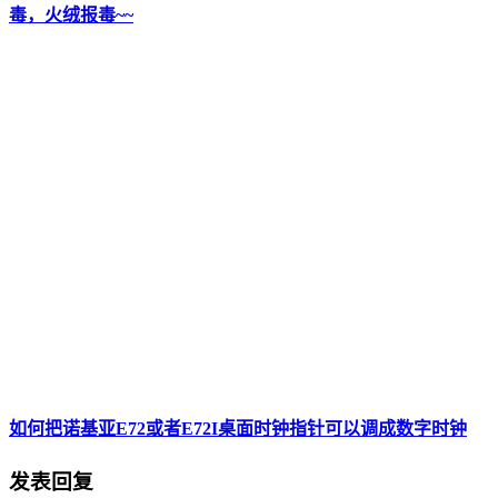
毒，火绒报毒~~
如何把诺基亚E72或者E72I桌面时钟指针可以调成数字时钟
发表回复