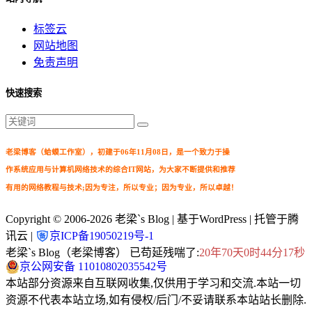
标签云
网站地图
免责声明
快速搜索
老梁博客（蛤蟆工作室），初建于06年11月08日，是一个致力于操
作系统应用与计算机网络技术的综合IT网站，为大家不断提供和推荐
有用的网络教程与技术;因为专注，所以专业；因为专业，所以卓越！
Copyright © 2006-2026
老梁`s Blog
| 基于WordPress | 托管于腾
讯云 |
京ICP备19050219号-1
老梁`s Blog（老梁博客） 已苟延残喘了:
20年70天0时44分18秒
京公网安备 11010802035542号
本站部分资源来自互联网收集,仅供用于学习和交流.本站一切
资源不代表本站立场,如有侵权/后门/不妥请联系本站站长删除.