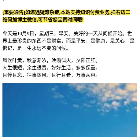
[重要通告]如您遇疑难杂症,本站支持知识付费业务,扫右边二
维码加博主微信,可节省您宝贵时间哦!
今天是10月9日，星期三，早安。美好的一天从问候开始。世
界上最珍贵的东西不是财富，而是平安，是健康，是关心，是
惦记，是一生永远不变的问候。
风吹叶黄，秋意渐浓，晚霞似火，夕阳正红。
人生很短，余生很贵，好好生活，多多保重。
且停且忘，往事随风，且行且看，万事从容。