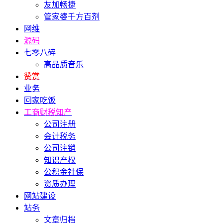
友加畅捷
管家婆千方百剂
网维
源码
七零八碎
高品质音乐
赞赏
业务
回家吃饭
工商财税知产
公司注册
会计税务
公司注销
知识产权
公积金社保
资质办理
网站建设
站务
文章归档