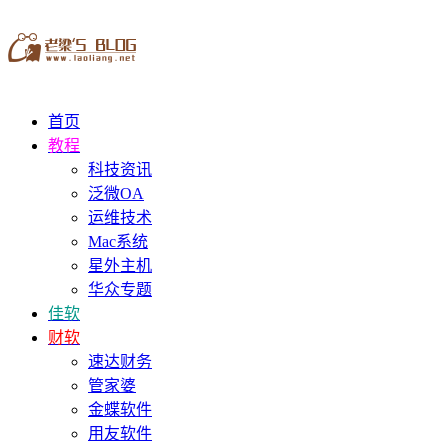
首页
教程
科技资讯
泛微OA
运维技术
Mac系统
星外主机
华众专题
佳软
财软
速达财务
管家婆
金蝶软件
用友软件