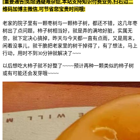
[重要通告]如您遇疑难杂症,本站支持知识付费业务,扫右边二
维码加博主微信,可节省您宝贵时间哦!
老家的院子里有一颗枣树与一颗柿子树，都还不错，这几年枣
树出了点问题，柿子树相当好，就是弄的满地好脏，实属无
奈，就下定决心搞掉，昨天与今天都一直有点雨，又是周末，
闲着没事儿，就干脆把老家里的树干掉得了，有了想法，马上
行动，用时不到30分钟就解决了~~~
以后想吃大柿子就不好整了~~~~预计再种一颗类似的柿子树
或有可能还会发芽哦~~~~