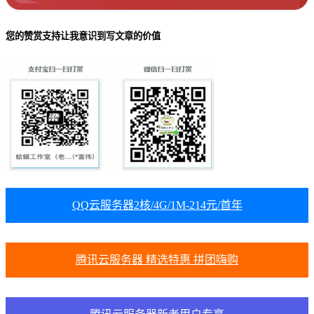
您的赞赏支持让我意识到写文章的价值
QQ云服务器2核/4G/1M-214元/首年
腾讯云服务器 精选特惠 拼团嗨购