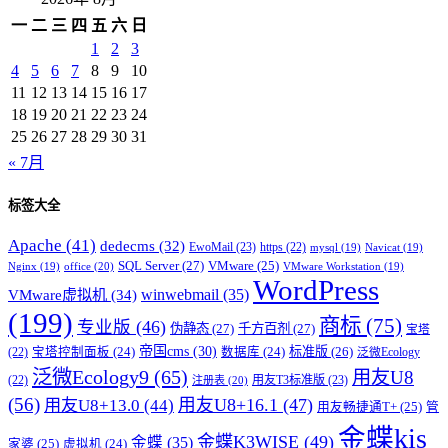
一
二
三
四
五
六
日
1
2
3
4
5
6
7
8
9
10
11
12
13
14
15
16
17
18
19
20
21
22
23
24
25
26
27
28
29
30
31
« 7月
标签大全
Apache
(41)
dedecms
(32)
EwoMail
(23)
https
(22)
mysql
(19)
Navicat
(19)
SQL Server
(27)
VMware
(25)
office
(20)
Nginx
(19)
VMware Workstation
(19)
WordPress
winwebmail
(35)
VMware虚拟机
(34)
(199)
商标
(75)
专业版
(46)
伪静态
(27)
千方百剂
(27)
宝塔
帝国cms
(30)
标准版
(26)
宝塔控制面板
(24)
数据库
(24)
(22)
泛微Ecology
泛微Ecology9
(65)
用友U8
用友T3标准版
(23)
(22)
注册表
(20)
(56)
用友U8+16.1
(47)
用友U8+13.0
(44)
用友畅捷通T+
(25)
管
金蝶kis
金蝶K3WISE
(49)
金蝶
(35)
家婆
(25)
虚拟机
(24)