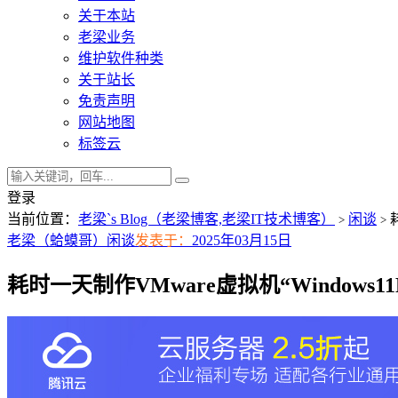
关于本站
老梁业务
维护软件种类
关于站长
免责声明
网站地图
标签云
登录
当前位置：
老梁`s Blog（老梁博客,老梁IT技术博客）
闲谈
耗
>
>
老梁（蛤蟆哥）
闲谈
发表于：
2025年03月15日
耗时一天制作VMware虚拟机“Windows11Ente