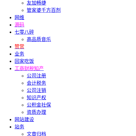
友加畅捷
管家婆千方百剂
网维
源码
七零八碎
高品质音乐
赞赏
业务
回家吃饭
工商财税知产
公司注册
会计税务
公司注销
知识产权
公积金社保
资质办理
网站建设
站务
文章归档