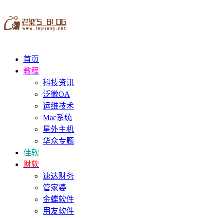
首页
教程
科技资讯
泛微OA
运维技术
Mac系统
星外主机
华众专题
佳软
财软
速达财务
管家婆
金蝶软件
用友软件