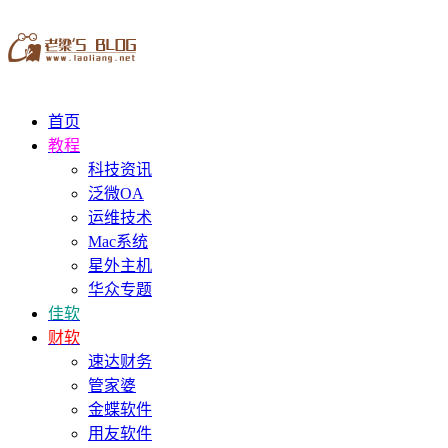
首页
教程
科技资讯
泛微OA
运维技术
Mac系统
星外主机
华众专题
佳软
财软
速达财务
管家婆
金蝶软件
用友软件