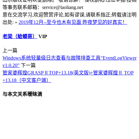
等事务联系邮箱：service@laoliang.net
意在交流学习,欢迎赞赏评论,如有谬误,请联系指正;转载请注明
出处: »
2019年12月--至今也木有见面 昨夜梦见的好真实！
老梁（蛤蟆哥）
VIP
上一篇
Windows系统轻量级日志查看与故障排查工具“EventLogViewer
v1.0.20”
下一篇
管家婆辉煌GRASPⅡTOP+13.18(英文版)+管家婆辉煌Ⅱ TOP
+13.18（中文客户端）
与本文关系暧昧滴