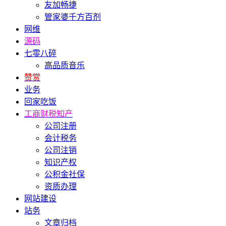
友加畅捷
管家婆千方百剂
网维
源码
七零八碎
高品质音乐
赞赏
业务
回家吃饭
工商财税知产
公司注册
会计税务
公司注销
知识产权
公积金社保
资质办理
网站建设
站务
文章归档