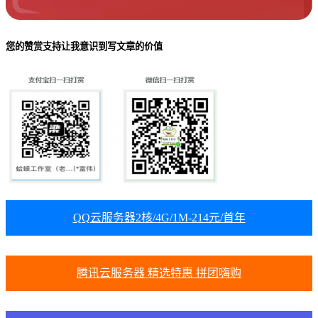
您的赞赏支持让我意识到写文章的价值
QQ云服务器2核/4G/1M-214元/首年
腾讯云服务器 精选特惠 拼团嗨购