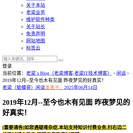
关于本站
老梁业务
维护软件种类
关于站长
免责声明
网站地图
标签云
登录
当前位置：
老梁`s Blog（老梁博客,老梁IT技术博客）
闲谈
>
>
2019年12月--至今也木有见面 昨夜梦见的好真实！
老梁（蛤蟆哥）
闲谈
发表于：
2025年06月14日
2019年12月--至今也木有见面 昨夜梦见的
好真实！
[重要通告]如您遇疑难杂症,本站支持知识付费业务,扫右边二