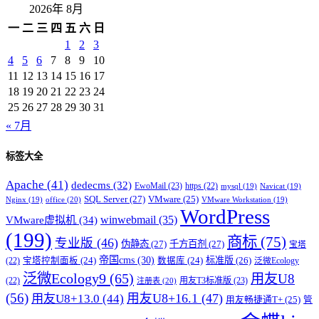
2026年 8月
一
二
三
四
五
六
日
1
2
3
4
5
6
7
8
9
10
11
12
13
14
15
16
17
18
19
20
21
22
23
24
25
26
27
28
29
30
31
« 7月
标签大全
Apache
(41)
dedecms
(32)
EwoMail
(23)
https
(22)
mysql
(19)
Navicat
(19)
SQL Server
(27)
VMware
(25)
office
(20)
Nginx
(19)
VMware Workstation
(19)
WordPress
winwebmail
(35)
VMware虚拟机
(34)
(199)
商标
(75)
专业版
(46)
伪静态
(27)
千方百剂
(27)
宝塔
帝国cms
(30)
标准版
(26)
宝塔控制面板
(24)
数据库
(24)
(22)
泛微Ecology
泛微Ecology9
(65)
用友U8
用友T3标准版
(23)
(22)
注册表
(20)
(56)
用友U8+16.1
(47)
用友U8+13.0
(44)
用友畅捷通T+
(25)
管