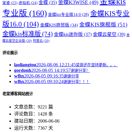
金蝶kis
金蝶K3WISE
(49)
金蝶
(35)
家婆
(25)
虚拟机
(24)
专业版
(160)
金蝶KIS专业
金蝶kis专业版14.0
(28)
版16.0
(104)
金蝶KIS旗舰版
(51)
金蝶KIS商贸版
(34)
金蝶kis标准版
(74)
金蝶kis迷你版
(37)
金蝶云星空
(39)
金
蝶云星空企业版
(20)
阿里云
(20)
评论展示
laoliangtou
2026-08-06 12:21:45
梁哥还在坚持更新。。。
gordonh
2026-08-05 14:19:57
谢谢分享！
wfhx
2026-08-05 09:16:35
谢谢分享
wfhx
2026-08-05 09:10:24
谢谢分享！！！
老梁博客网站统计
文章总数：9221 篇
评论数目：1428 条
建站日期：2006-06-06
运行天数：7367 天