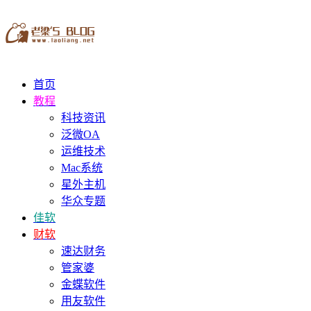
首页
教程
科技资讯
泛微OA
运维技术
Mac系统
星外主机
华众专题
佳软
财软
速达财务
管家婆
金蝶软件
用友软件