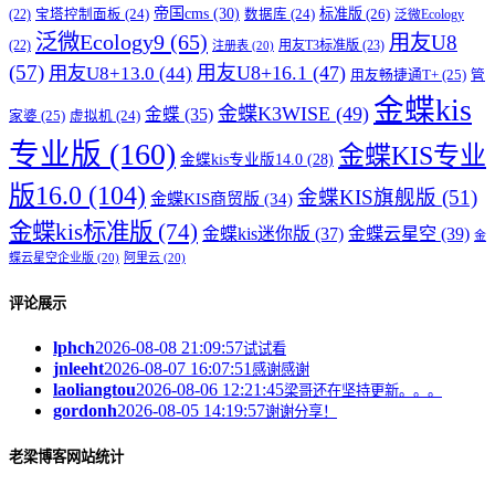
帝国cms
(30)
标准版
(26)
宝塔控制面板
(24)
数据库
(24)
(22)
泛微Ecology
泛微Ecology9
(65)
用友U8
用友T3标准版
(23)
(22)
注册表
(20)
(57)
用友U8+16.1
(47)
用友U8+13.0
(44)
用友畅捷通T+
(25)
管
金蝶kis
金蝶K3WISE
(49)
金蝶
(35)
家婆
(25)
虚拟机
(24)
专业版
(160)
金蝶KIS专业
金蝶kis专业版14.0
(28)
版16.0
(104)
金蝶KIS旗舰版
(51)
金蝶KIS商贸版
(34)
金蝶kis标准版
(74)
金蝶kis迷你版
(37)
金蝶云星空
(39)
金
蝶云星空企业版
(20)
阿里云
(20)
评论展示
lphch
2026-08-08 21:09:57
试试看
jnleeht
2026-08-07 16:07:51
感谢感谢
laoliangtou
2026-08-06 12:21:45
梁哥还在坚持更新。。。
gordonh
2026-08-05 14:19:57
谢谢分享！
老梁博客网站统计