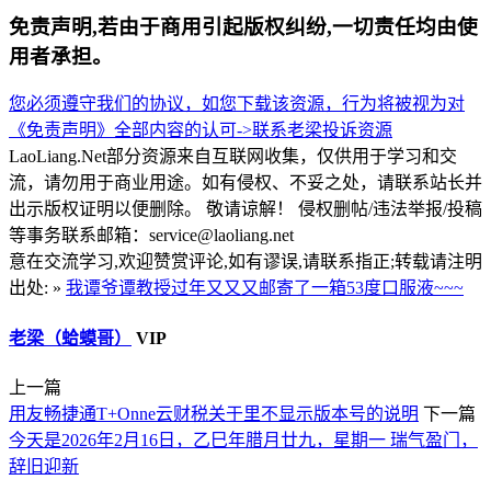
免责声明,若由于商用引起版权纠纷,一切责任均由使
用者承担。
您必须遵守我们的协议，如您下载该资源，行为将被视为对
《免责声明》全部内容的认可->
联系老梁
投诉资源
LaoLiang.Net部分资源来自互联网收集，仅供用于学习和交
流，请勿用于商业用途。如有侵权、不妥之处，请联系站长并
出示版权证明以便删除。 敬请谅解！ 侵权删帖/违法举报/投稿
等事务联系邮箱：service@laoliang.net
意在交流学习,欢迎赞赏评论,如有谬误,请联系指正;转载请注明
出处: »
我谭爷谭教授过年又又又邮寄了一箱53度口服液~~~
老梁（蛤蟆哥）
VIP
上一篇
用友畅捷通T+Onne云财税关于里不显示版本号的说明
下一篇
今天是2026年2月16日，乙巳年腊月廿九，星期一 瑞气盈门，
辞旧迎新