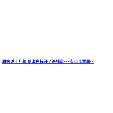
周末说了几句-帮客户躲开了杀猪盘~~~有点儿意思~~