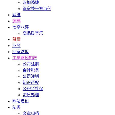
友加畅捷
管家婆千方百剂
网维
源码
七零八碎
高品质音乐
赞赏
业务
回家吃饭
工商财税知产
公司注册
会计税务
公司注销
知识产权
公积金社保
资质办理
网站建设
站务
文章归档