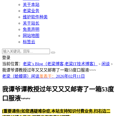
关于本站
老梁业务
维护软件种类
关于站长
免责声明
网站地图
标签云
登录
当前位置：
老梁`s Blog（老梁博客,老梁IT技术博客）
闲谈
>
>
我谭爷谭教授过年又又又邮寄了一箱53度口服液~~~
老梁（蛤蟆哥）
闲谈
发表于：
2026年02月11日
我谭爷谭教授过年又又又邮寄了一箱53度
口服液~~~
[重要通告]如您遇疑难杂症,本站支持知识付费业务,扫右边二