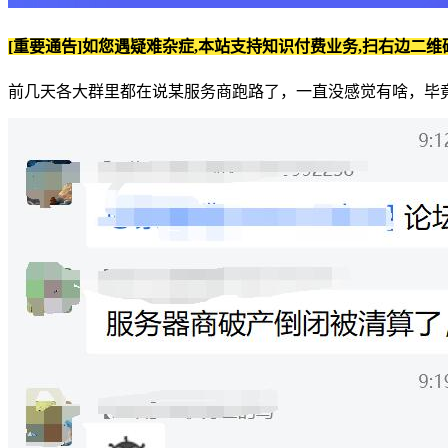
[重要通告]如您遇疑难杂症,本站支持知识付费业务,扫右边二维
前几天各大群里都在说某服务商跑路了，一直没感觉有啥，毕