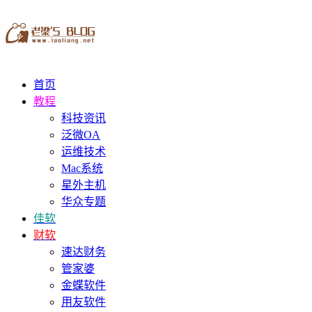
首页
教程
科技资讯
泛微OA
运维技术
Mac系统
星外主机
华众专题
佳软
财软
速达财务
管家婆
金蝶软件
用友软件