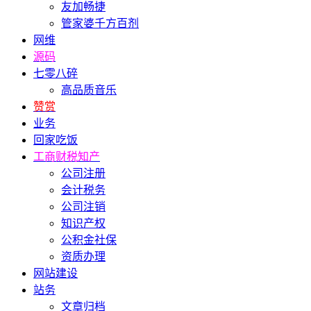
友加畅捷
管家婆千方百剂
网维
源码
七零八碎
高品质音乐
赞赏
业务
回家吃饭
工商财税知产
公司注册
会计税务
公司注销
知识产权
公积金社保
资质办理
网站建设
站务
文章归档