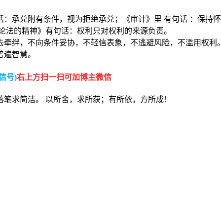
：承兑附有条件，视为拒绝承兑；《审计》里 有句话 ：保持
《论法的精神》有句话：权利只对权利的来源负责。
去牵绊，不向条件妥协，不轻信表象，不逃避风险，不滥用权利
普遍智慧。
信号)
右上方扫一扫可加博主微信
落笔求简洁。 以所舍，求所获；有所依，方所成！