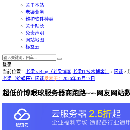
关于本站
老梁业务
维护软件种类
关于站长
免责声明
网站地图
标签云
登录
当前位置：
老梁`s Blog（老梁博客,老梁IT技术博客）
闲谈
>
>
老梁（蛤蟆哥）
闲谈
发表于：
2026年05月17日
超低价博眼球服务器商跑路~~~网友网站数