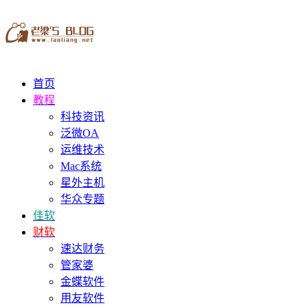
首页
教程
科技资讯
泛微OA
运维技术
Mac系统
星外主机
华众专题
佳软
财软
速达财务
管家婆
金蝶软件
用友软件