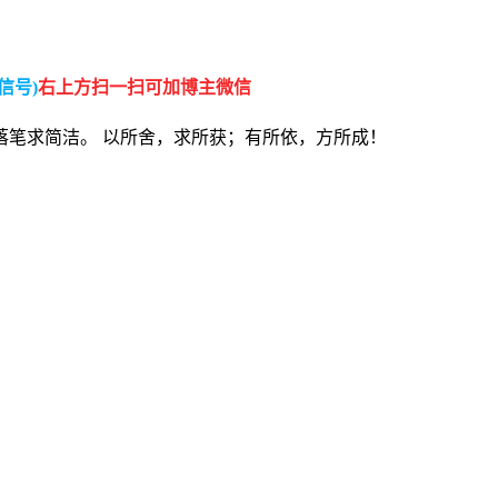
信号)
右上方扫一扫可加博主微信
落笔求简洁。 以所舍，求所获；有所依，方所成！