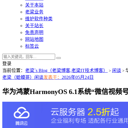
关于本站
老梁业务
维护软件种类
关于站长
免责声明
网站地图
标签云
登录
当前位置：
老梁`s Blog（老梁博客,老梁IT技术博客）
闲谈
>
>
老梁（蛤蟆哥）
闲谈
发表于：
2026年05月24日
华为鸿蒙‌HarmonyOS 6.1系统“微