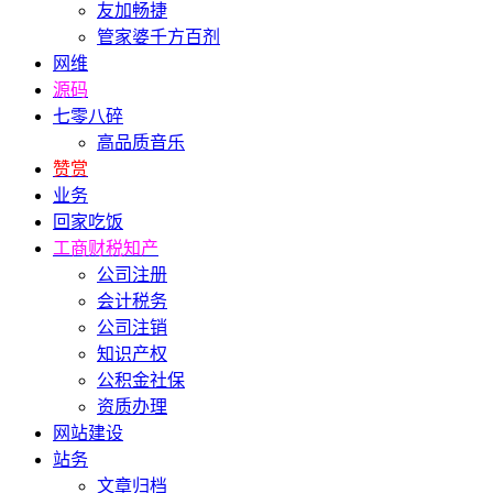
友加畅捷
管家婆千方百剂
网维
源码
七零八碎
高品质音乐
赞赏
业务
回家吃饭
工商财税知产
公司注册
会计税务
公司注销
知识产权
公积金社保
资质办理
网站建设
站务
文章归档