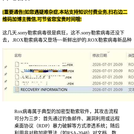
[重要通告]如您遇疑难杂症,本站支持知识付费业务,扫右边二
维码加博主微信,可节省您宝贵时间哦!
这几天.sorry勒索病毒很是疯狂，这不.sorry勒索病毒还没下
去，.ROX勒索病毒又登场~~新鲜出炉的.ROX勒索病毒新品种
Rox病毒属于典型的加密型勒索软件，其攻击流程
可分为三步：首先通过钓鱼邮件、漏洞利用或远程
桌面协议（RDP）暴力破解等方式渗透系统；随后
利用非对称加密算法（如RSA-2048）对文档、数