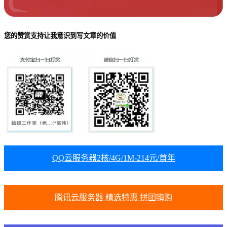
您的赞赏支持让我意识到写文章的价值
QQ云服务器2核/4G/1M-214元/首年
腾讯云服务器 精选特惠 拼团嗨购