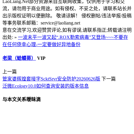
LaoLiang.Net部分资源来自互联网收集，仅供用于学习和交
流，请勿用于商业用途。如有侵权、不妥之处，请联系站长并
出示版权证明以便删除。 敬请谅解！ 侵权删帖/违法举报/投稿
等事务联系邮箱：service@laoliang.net
意在交流学习,欢迎赞赏评论,如有谬误,请联系指正;转载请注明
出处: »
一波未平一波又起“.ROX勒索病毒”又登场~~~不要存
在任何侥幸心理-一定要做好异地备份
老梁（蛤蟆哥）
VIP
上一篇
管家婆辉煌套接字ScktSrvr安全防护20260626版
下一篇
泛微Ecology10.0如何查询安装的版本信息
与本文关系暧昧滴