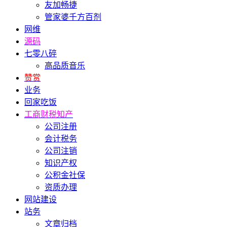
友加畅捷
管家婆千方百剂
网维
源码
七零八碎
高品质音乐
赞赏
业务
回家吃饭
工商财税知产
公司注册
会计税务
公司注销
知识产权
公积金社保
资质办理
网站建设
站务
文章归档