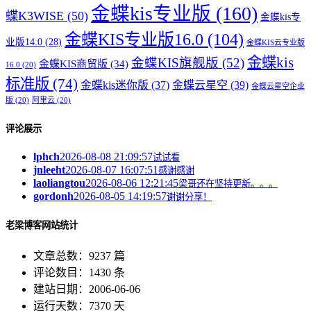
金蝶kis专业版
(160)
蝶K3WISE
(50)
金蝶kis专
金蝶KIS专业版16.0
(104)
业版14.0
(28)
金蝶KIS云专业版
金蝶kis
金蝶KIS旗舰版
(52)
金蝶KIS商贸版
(34)
16.0
(20)
标准版
(74)
金蝶kis迷你版
(37)
金蝶云星空
(39)
金蝶云星空企业
版
(20)
阿里云
(20)
评论展示
lphch
2026-08-08 21:09:57
试试看
jnleeht
2026-08-07 16:07:51
感谢感谢
laoliangtou
2026-08-06 12:21:45
梁哥还在坚持更新。。。
gordonh
2026-08-05 14:19:57
谢谢分享！
老梁博客网站统计
文章总数：9237 篇
评论数目：1430 条
建站日期：2006-06-06
运行天数：7370 天