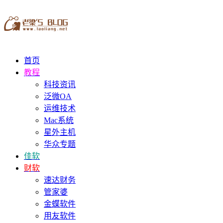
首页
教程
科技资讯
泛微OA
运维技术
Mac系统
星外主机
华众专题
佳软
财软
速达财务
管家婆
金蝶软件
用友软件