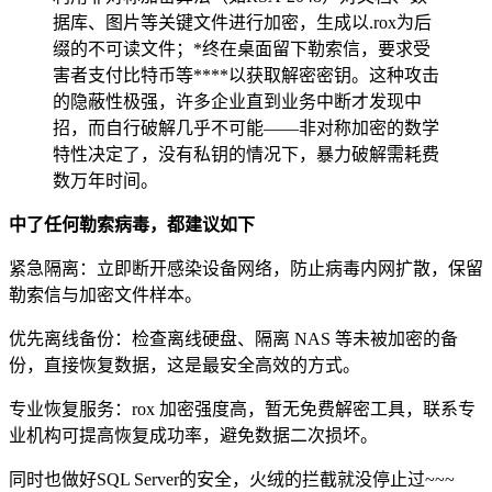
据库、图片等关键文件进行加密，生成以.rox为后
缀的不可读文件；*终在桌面留下勒索信，要求受
害者支付比特币等****以获取解密密钥。这种攻击
的隐蔽性极强，许多企业直到业务中断才发现中
招，而自行破解几乎不可能——非对称加密的数学
特性决定了，没有私钥的情况下，暴力破解需耗费
数万年时间。
中了任何勒索病毒，都建议如下
紧急隔离：立即断开感染设备网络，防止病毒内网扩散，保留
勒索信与加密文件样本。
优先离线备份：检查离线硬盘、隔离 NAS 等未被加密的备
份，直接恢复数据，这是最安全高效的方式。
专业恢复服务：rox 加密强度高，暂无免费解密工具，联系专
业机构可提高恢复成功率，避免数据二次损坏。
同时也做好SQL Server的安全，火绒的拦截就没停止过~~~