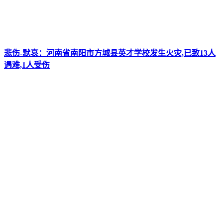
悲伤-默哀：河南省南阳市方城县英才学校发生火灾,已致13人
遇难,1人受伤