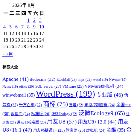
2026年 8月
一
二
三
四
五
六
日
1
2
3
4
5
6
7
8
9
10
11
12
13
14
15
16
17
18
19
20
21
22
23
24
25
26
27
28
29
30
31
« 7月
标签大全
Apache
(41)
dedecms
(32)
EwoMail
(23)
https
(22)
mysql
(19)
Navicat
(19)
VMware虚拟机
(34)
SQL Server
(27)
VMware
(25)
office
(20)
Nginx
(19)
WordPress
(199)
专业版
(46)
winwebmail
(35)
伪
商标
(75)
帝国cms
静态
(27)
千方百剂
(27)
宝塔控制面板
(24)
宝塔
(22)
泛微Ecology9
(65)
(30)
标准版
(26)
数据库
(24)
泛微Ecology
(22)
注
用友U8
(57)
用友
用友U8+13.0
(44)
用友T3标准版
(23)
册表
(20)
U8+16.1
(47)
金
金蝶
(35)
用友畅捷通T+
(25)
管家婆
(25)
虚拟机
(24)