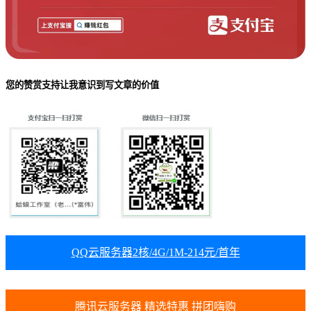
您的赞赏支持让我意识到写文章的价值
QQ云服务器2核/4G/1M-214元/首年
腾讯云服务器 精选特惠 拼团嗨购