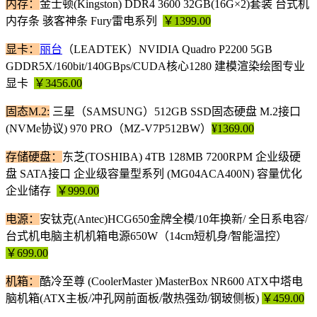
内存：
金士顿(Kingston) DDR4 3600 32GB(16G×2)套装 台式机
内存条 骇客神条 Fury雷电系列
￥1399.00
显卡：
丽台
（LEADTEK）NVIDIA Quadro P2200 5GB
GDDR5X/160bit/140GBps/CUDA核心1280 建模渲染绘图专业
显卡
￥3456.00
固态M.2:
三星（SAMSUNG）512GB SSD固态硬盘 M.2接口
(NVMe协议) 970 PRO（MZ-V7P512BW）
¥1369.00
存储硬盘：
东芝(TOSHIBA) 4TB 128MB 7200RPM 企业级硬
盘 SATA接口 企业级容量型系列 (MG04ACA400N) 容量优化
企业储存
￥999.00
电源：
安钛克(Antec)HCG650金牌全模/10年换新/ 全日系电容/
台式机电脑主机机箱电源650W（14cm短机身/智能温控）
￥699.00
机箱：
酷冷至尊 (CoolerMaster )MasterBox NR600 ATX中塔电
脑机箱(ATX主板/冲孔网前面板/散热强劲/钢玻侧板)
￥459.00