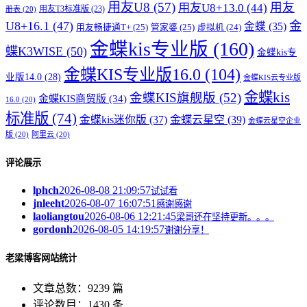
用友U8
(57)
用友
用友U8+13.0
(44)
用友T3标准版
(23)
册表
(20)
U8+16.1
(47)
金
金蝶
(35)
用友畅捷通T+
(25)
管家婆
(25)
虚拟机
(24)
金蝶kis专业版
(160)
蝶K3WISE
(50)
金蝶kis专
金蝶KIS专业版16.0
(104)
业版14.0
(28)
金蝶KIS云专业版
金蝶kis
金蝶KIS旗舰版
(52)
金蝶KIS商贸版
(34)
16.0
(20)
标准版
(74)
金蝶kis迷你版
(37)
金蝶云星空
(39)
金蝶云星空企业
版
(20)
阿里云
(20)
评论展示
lphch
2026-08-08 21:09:57
试试看
jnleeht
2026-08-07 16:07:51
感谢感谢
laoliangtou
2026-08-06 12:21:45
梁哥还在坚持更新。。。
gordonh
2026-08-05 14:19:57
谢谢分享！
老梁博客网站统计
文章总数：9239 篇
评论数目：1430 条