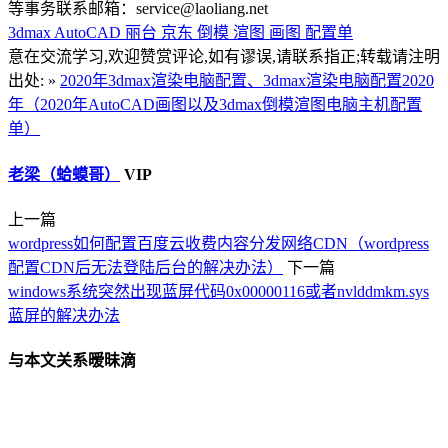
等事务联系邮箱：service@laoliang.net
3dmax
AutoCAD
丽台
京东
倒模
渲图
画图
配置单
意在交流学习,欢迎赞赏评论,如有谬误,请联系指正;转载请注明
出处: »
2020年3dmax渲染电脑配置、3dmax渲染电脑配置2020
年（2020年AutoCAD画图以及3dmax倒模渲图电脑主机配置
单）
老梁（蛤蟆哥）
VIP
上一篇
wordpress如何配置百度云收费内容分发网络CDN（wordpress
配置CDN后无法登陆后台的解决办法）
下一篇
windows系统突然出现蓝屏代码0x00000116或者nvlddmkm.sys
蓝屏的解决办法
与本文关系暧昧滴