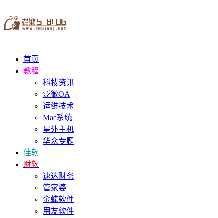
首页
教程
科技资讯
泛微OA
运维技术
Mac系统
星外主机
华众专题
佳软
财软
速达财务
管家婆
金蝶软件
用友软件