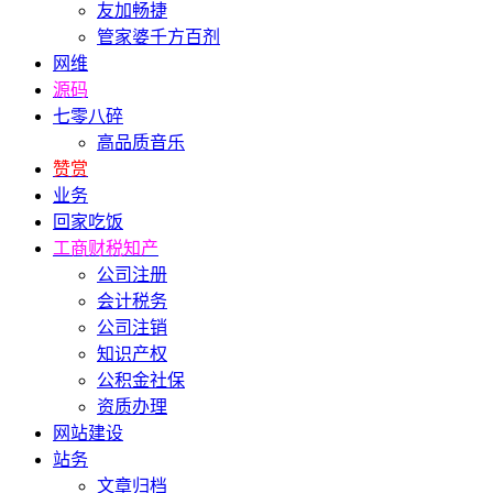
友加畅捷
管家婆千方百剂
网维
源码
七零八碎
高品质音乐
赞赏
业务
回家吃饭
工商财税知产
公司注册
会计税务
公司注销
知识产权
公积金社保
资质办理
网站建设
站务
文章归档