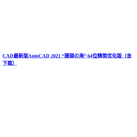
CAD最新版AutoCAD 2021 “珊瑚の海” 64位精简优化版（含
下载）