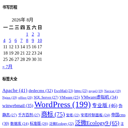
书写历程
2026年 8月
一
二
三
四
五
六
日
1
2
3
4
5
6
7
8
9
10
11
12
13
14
15
16
17
18
19
20
21
22
23
24
25
26
27
28
29
30
31
« 7月
标签大全
Apache
(41)
dedecms
(32)
EwoMail
(23)
https
(22)
mysql
(19)
Navicat
(19)
VMware虚拟机
(34)
SQL Server
(27)
VMware
(25)
office
(20)
Nginx
(19)
WordPress
(199)
专业版
(46)
winwebmail
(35)
伪
商标
(75)
帝国cms
静态
(27)
千方百剂
(27)
宝塔控制面板
(24)
宝塔
(22)
泛微Ecology9
(65)
(30)
标准版
(26)
数据库
(24)
泛微Ecology
(22)
注