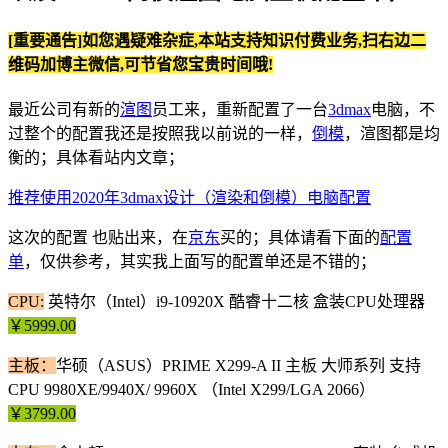
[重要通告]如您遇疑难杂症,本站支持知识付费业务,扫右边二
维码加博主微信,可节省您宝贵时间哦!
最近公司有新的
渲图
员工来，重新配置了一台
3dmax
电脑，不
过整个的配置我还是按照我以前说的一样，
倒模
，渲图都是均
衡的；具体看站内文章；
推荐使用2020年3dmax设计（渲染和倒模）电脑配置
这次的配置 也贴出来，在
京东
买的；具体请看下面的
配置
单
，仅供参考，其实我上面写的配置单还是不错的；
CPU:
英特尔（Intel）i9-10920X 酷睿十二核 盒装CPU处理器
￥
5999.00
主板：
华硕（ASUS）PRIME X299-A II 主板 大师系列 支持
CPU 9980XE/9940X/ 9960X （Intel X299/LGA 2066）
￥
3799.00