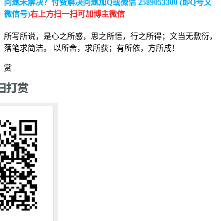
问题未解决？付费解决问题加Q或微信 2589053300 (即Q号又
微信号)
右上方扫一扫可加博主微信
所写所说，是心之所感，思之所悟，行之所得；文当无敷衍，
落笔求简洁。 以所舍，求所获；有所依，方所成！
赏