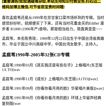
[重要通告]如您遇疑难杂症,本站支持知识付费业务,扫右边二
维码加博主微信,可节省您宝贵时间哦!
喜欢孟庭苇还是从1999年在京甘家口菜市场听到的专辑，当时
感觉好好听，就顺便买了下来，还有当时花重金买的Edifier 漫
步者 R1000 (1996年产)音响，那是相当给力，简直爽歪歪~~~
孟庭苇，本名陈秀玫，1969年12月22日出生于中国台湾省高雄
市，毕业于国立中兴高级中学，中国台湾女歌手、主持人。
孟庭苇1990年-2005年32张CD专辑
孟庭苇:1990年03月《其实我还是有些在乎》上格唱片(东芝版
1A TO[wav
孟庭苇:1990年11月《成长》上格唱片(东芝版1A1TO)[wav]
孟庭苇:1991年09月《你看你看月亮的脸》华星唱片美版][wav]
孟庭苇:1991年09月《你看你看月亮的脸》环球上华留声经典
复刻版[wav