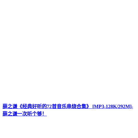
薛之谦《经典好听的72首音乐串烧合集》 [MP3-128K/292M]-
薛之谦一次听个够！