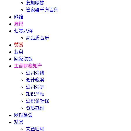
友加畅捷
管家婆千方百剂
网维
源码
七零八碎
高品质音乐
赞赏
业务
回家吃饭
工商财税知产
公司注册
会计税务
公司注销
知识产权
公积金社保
资质办理
网站建设
站务
文章归档