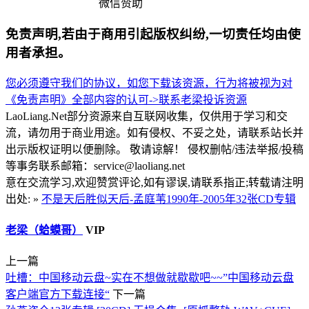
微信赞助
免责声明,若由于商用引起版权纠纷,一切责任均由使
用者承担。
您必须遵守我们的协议，如您下载该资源，行为将被视为对
《免责声明》全部内容的认可->
联系老梁
投诉资源
LaoLiang.Net部分资源来自互联网收集，仅供用于学习和交
流，请勿用于商业用途。如有侵权、不妥之处，请联系站长并
出示版权证明以便删除。 敬请谅解！ 侵权删帖/违法举报/投稿
等事务联系邮箱：service@laoliang.net
意在交流学习,欢迎赞赏评论,如有谬误,请联系指正;转载请注明
出处: »
不是天后胜似天后-孟庭苇1990年-2005年32张CD专辑
老梁（蛤蟆哥）
VIP
上一篇
吐槽：中国移动云盘~实在不想做就歇歇吧~~”中国移动云盘
客户端官方下载连接“
下一篇