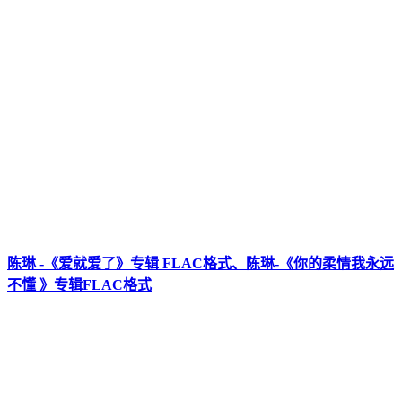
陈琳 -《爱就爱了》专辑 FLAC格式、陈琳-《你的柔情我永远
不懂 》专辑FLAC格式