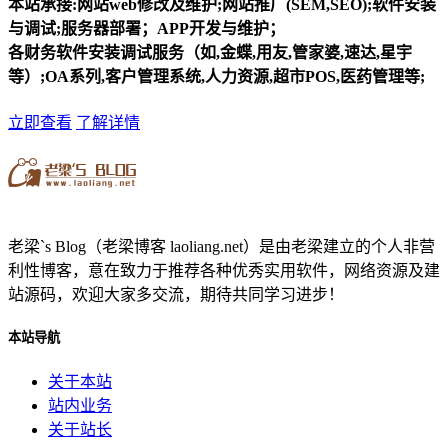
本站承接:网站web修改及维护;网站推广(SEM,SEO);软件安装
与调试;服务器部署；APP开发与维护；
各财务软件安装调试服务（如,金蝶,用友,管家婆,速达,星宇
等）;OA系列,客户管理系统,人力资源,超市POS,医药管理等;
立即查看
了解详情
老梁`s Blog（老梁博客 laoliang.net）是由老梁建立的个人非营
利性博客，意在致力于推荐各种优秀实用软件，网络资源及建
站源码，欢迎大家多交流，期待共同学习进步！
本站导航
关于本站
站内业务
关于站长