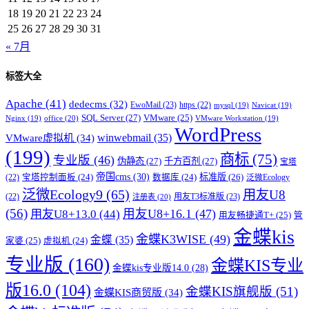
18
19
20
21
22
23
24
25
26
27
28
29
30
31
« 7月
标签大全
Apache
(41)
dedecms
(32)
EwoMail
(23)
https
(22)
mysql
(19)
Navicat
(19)
SQL Server
(27)
VMware
(25)
office
(20)
Nginx
(19)
VMware Workstation
(19)
WordPress
winwebmail
(35)
VMware虚拟机
(34)
(199)
商标
(75)
专业版
(46)
伪静态
(27)
千方百剂
(27)
宝塔
帝国cms
(30)
标准版
(26)
宝塔控制面板
(24)
数据库
(24)
(22)
泛微Ecology
泛微Ecology9
(65)
用友U8
用友T3标准版
(23)
(22)
注册表
(20)
(56)
用友U8+16.1
(47)
用友U8+13.0
(44)
用友畅捷通T+
(25)
管
金蝶kis
金蝶K3WISE
(49)
金蝶
(35)
家婆
(25)
虚拟机
(24)
专业版
(160)
金蝶KIS专业
金蝶kis专业版14.0
(28)
版16.0
(104)
金蝶KIS旗舰版
(51)
金蝶KIS商贸版
(34)