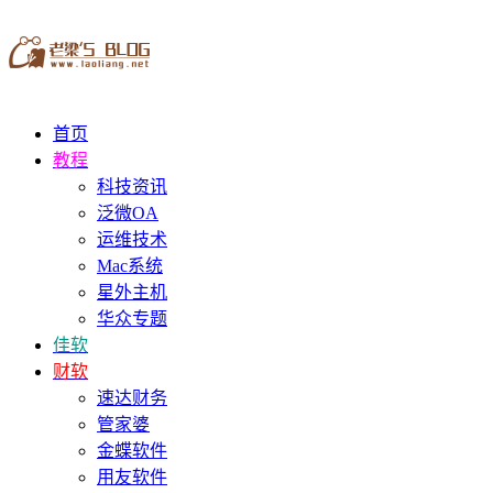
首页
教程
科技资讯
泛微OA
运维技术
Mac系统
星外主机
华众专题
佳软
财软
速达财务
管家婆
金蝶软件
用友软件