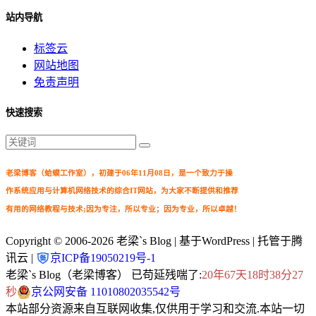
站内导航
标签云
网站地图
免责声明
快速搜索
老梁博客（蛤蟆工作室），初建于06年11月08日，是一个致力于操
作系统应用与计算机网络技术的综合IT网站，为大家不断提供和推荐
有用的网络教程与技术;因为专注，所以专业；因为专业，所以卓越！
Copyright © 2006-2026
老梁`s Blog
| 基于WordPress | 托管于腾
讯云 |
京ICP备19050219号-1
老梁`s Blog（老梁博客） 已苟延残喘了:
20年67天18时38分28
秒
京公网安备 11010802035542号
本站部分资源来自互联网收集,仅供用于学习和交流.本站一切