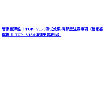
管家婆辉煌Ⅱ TOP+ V15.0测试效果-有那些注意事项（管家婆
辉煌 Ⅱ TOP+ V15.0详细安装教程）