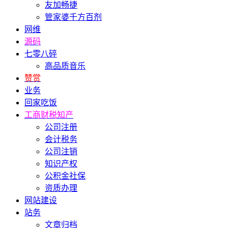
友加畅捷
管家婆千方百剂
网维
源码
七零八碎
高品质音乐
赞赏
业务
回家吃饭
工商财税知产
公司注册
会计税务
公司注销
知识产权
公积金社保
资质办理
网站建设
站务
文章归档