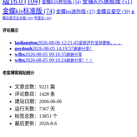
版16.0
(104)
金蝶KIS旗舰版
(51)
金蝶KIS商贸版
(34)
金蝶kis标准版
(74)
金蝶kis迷你版
(37)
金蝶云星空
(39)
金
蝶云星空企业版
(20)
阿里云
(20)
评论展示
laoliangtou
2026-08-06 12:21:45
梁哥还在坚持更新。。。
gordonh
2026-08-05 14:19:57
谢谢分享！
wfhx
2026-08-05 09:16:35
谢谢分享
wfhx
2026-08-05 09:10:24
谢谢分享！！！
老梁博客网站统计
文章总数：9221 篇
评论数目：1428 条
建站日期：2006-06-06
运行天数：7367 天
标签总数：13853 个
最后更新：2026-8-6