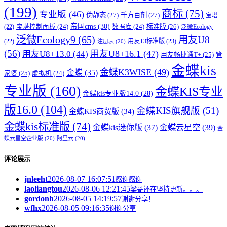
(199)
商标
(75)
专业版
(46)
伪静态
(27)
千方百剂
(27)
宝塔
帝国cms
(30)
标准版
(26)
宝塔控制面板
(24)
数据库
(24)
(22)
泛微Ecology
泛微Ecology9
(65)
用友U8
用友T3标准版
(23)
(22)
注册表
(20)
(56)
用友U8+16.1
(47)
用友U8+13.0
(44)
用友畅捷通T+
(25)
管
金蝶kis
金蝶K3WISE
(49)
金蝶
(35)
家婆
(25)
虚拟机
(24)
专业版
(160)
金蝶KIS专业
金蝶kis专业版14.0
(28)
版16.0
(104)
金蝶KIS旗舰版
(51)
金蝶KIS商贸版
(34)
金蝶kis标准版
(74)
金蝶kis迷你版
(37)
金蝶云星空
(39)
金
蝶云星空企业版
(20)
阿里云
(20)
评论展示
jnleeht
2026-08-07 16:07:51
感谢感谢
laoliangtou
2026-08-06 12:21:45
梁哥还在坚持更新。。。
gordonh
2026-08-05 14:19:57
谢谢分享！
wfhx
2026-08-05 09:16:35
谢谢分享