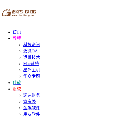
首页
教程
科技资讯
泛微OA
运维技术
Mac系统
星外主机
华众专题
佳软
财软
速达财务
管家婆
金蝶软件
用友软件