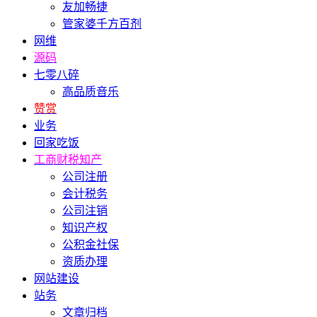
友加畅捷
管家婆千方百剂
网维
源码
七零八碎
高品质音乐
赞赏
业务
回家吃饭
工商财税知产
公司注册
会计税务
公司注销
知识产权
公积金社保
资质办理
网站建设
站务
文章归档