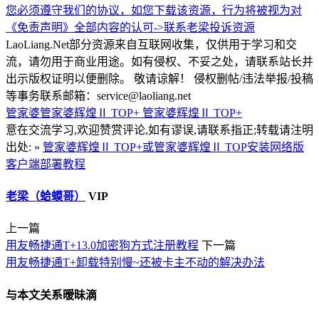
您必须遵守我们的协议，如您下载该资源，行为将被视为对
《免责声明》全部内容的认可->
联系老梁
投诉资源
LaoLiang.Net部分资源来自互联网收集，仅供用于学习和交
流，请勿用于商业用途。如有侵权、不妥之处，请联系站长并
出示版权证明以便删除。 敬请谅解！ 侵权删帖/违法举报/投稿
等事务联系邮箱：service@laoliang.net
管家婆管家婆辉煌Ⅱ TOP+
管家婆辉煌Ⅱ TOP+
意在交流学习,欢迎赞赏评论,如有谬误,请联系指正;转载请注明
出处: »
管家婆辉煌Ⅱ TOP+或管家婆辉煌Ⅱ TOP安装网络版
客户端部署教程
老梁（蛤蟆哥）
VIP
上一篇
用友畅捷通T+13.0加密狗方式注册教程
下一篇
用友畅捷通T+卸载特别慢~还被卡主不动的解决办法
与本文关系暧昧滴